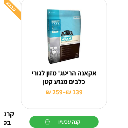
מבצע
אקאנה הריטג' מזון לגורי
כלבים מגזע קטן
₪
259
–
₪
139
טווח
מחירים:
קרניל
עד
בסיס
קנה עכשיו