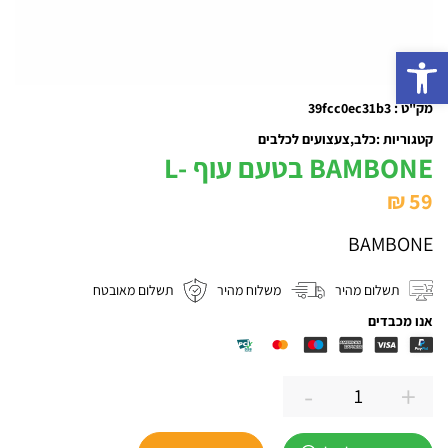
פתח סרגל נגישות
מק"ט : 39fcc0ec31b3
קטגוריות :
כלב
צעצועים לכלבים
BAMBONE בטעם עוף -L
₪
59
BAMBONE
תשלום מהיר
משלוח מהיר
תשלום מאובטח
אנו מכבדים
-
+
כמות
של