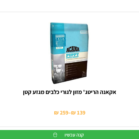
אקאנה הריטג' מזון לגורי כלבים מגזע קטן
₪
259
–
₪
139
טווח
מחירים:
קנה עכשיו
עד