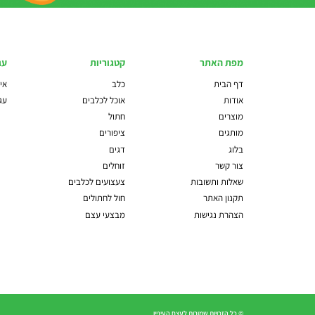
מפת האתר
קטגוריות
עג
דף הבית
כלב
איז
אודות
אוכל לכלבים
עג
מוצרים
חתול
מותגים
ציפורים
בלוג
דגים
צור קשר
זוחלים
שאלות ותשובות
צעצועים לכלבים
תקנון האתר
חול לחתולים
הצהרת נגישות
מבצעי עצם
© כל הזכויות שמורות לעצם העיניין