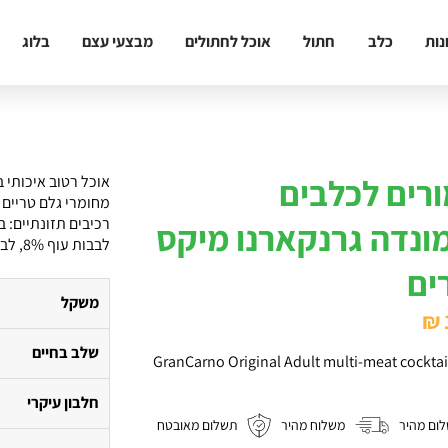
נות
כלב
חתול
אוכל לחתולים
מבצעי עצם
בלוג
רים לכלבים
מחומרי גלם טריים ו
ונדה גרנקארנו מיקס
לבבות עוף 8%, לבבות הודו 5% בשר צייד 4% ונתרן כלורי.
ים
משקל
₪
שלב בחיים
GranCarno Original Adult multi-meat cockta
חלבון עיקרי
ום מהיר
משלוח מהיר
תשלום מאובטח