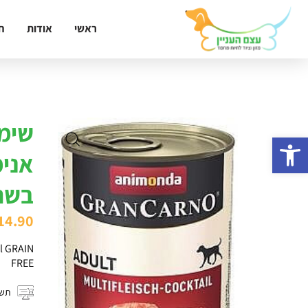
ראשי
אודות
ח
שימו
פתח סרגל נגישות
אנימ
בשר
14.90
il GRAIN
FREE
תשל