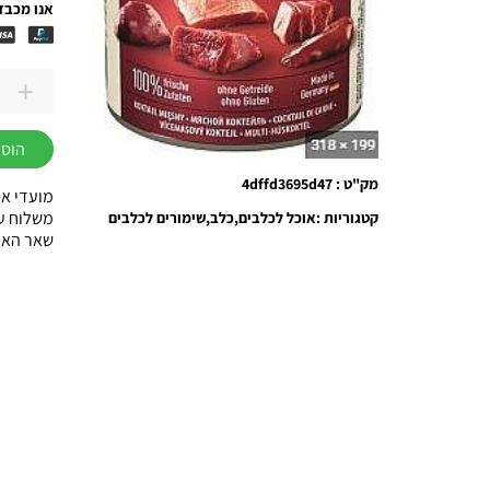
אנו מכבד
+
כמות
של
הוספ
שימורים
מק"ט : 4dffd3695d47
לכלבים
מועדי אס
אנימונ
משלוח עוד באות
קטגוריות :
אוכל לכלבים
כלב
שימורים לכלבים
שאר הארץ עד 3
גרנקארנ
מיקס
בשרים