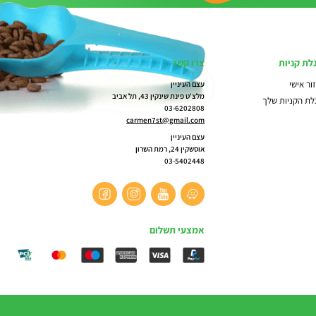
לת קניות
צרו קשר
ור אישי
עצם העיניין
מלצ'ט פינת שינקין 43, תל אביב
לת הקניות שלך
03-6202808
carmen7st@gmail.com
עצם העיניין
אוסשקין 24, רמת השרון
03-5402448
אמצעי תשלום