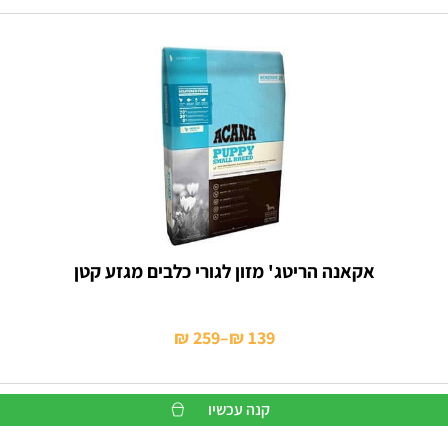
אקאנה הריטג' מזון לגורי כלבים מגזע קטן
₪
259
–
₪
139
טווח
מחירים:
קנה עכשיו
עד