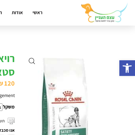
ראשי
אודות
ח
רויא
פתח סרגל נגישות
סטא
₪
120
agement
משקל
תשל
אנו מכבד