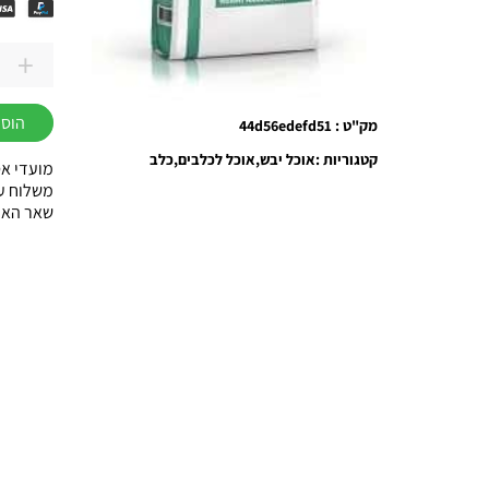
+
כמות
של
הוספ
מק"ט : 44d56edefd51
רויאל
קנין
קטגוריות :
אוכל יבש
אוכל לכלבים
כלב
מועדי אס
רפואי
משלוח עוד באות
שאר הארץ עד 3
כלב
סטאיטי