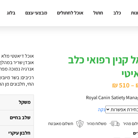
נות
כלב
חתול
אוכל לחתולים
מבצעי עצם
בלוג
ל קנין רפואי כלב
אוכל דיאטטי מלא 
אובדן שריר במהלך 
אנרגיה נמוכה מפחמ
יטי
רכיבים: בשר מיובש,
טווח
₪
510
–
החי, חלבונים מן הח
מחירים:
Royal Canin Satiety Man
משקל
נקה
עד
שלב בחיים
ום מהיר
משלוח מהיר
תשלום מאובטח
חלבון עיקרי
ים