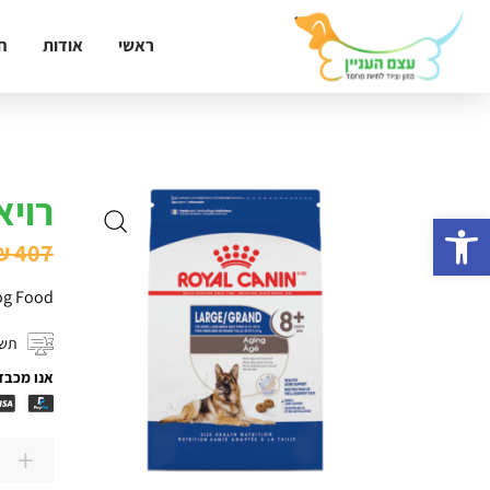
ראשי
אודות
ח
רויא
פתח סרגל נגישות
₪
407
og Food
תשל
אנו מכבד
+
כמות