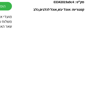
של
מק"ט : 03342019a9c4
הוספ
רויאל
קטגוריות :
אוכל יבש
אוכל לכלבים
כלב
קנין
מועדי אס
מקסי
משלוח עוד באות
שאר הארץ עד 3
אייג'ינג