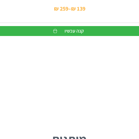
₪
259
–
₪
139
טווח
מחירים:
קנה עכשיו
עד