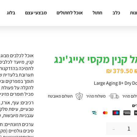
נות
כלב
חתול
אוכל לחתולים
מבצעי עצם
בלוג
ל קנין מקסי אייג'ינג
המחיר
המחיר
₪
379.50
תערובת בלעדית של 
המקורי
הנוכחי
תומך במפרקים ובע
Large Aging 8+ Dry D
היה:
הוא:
להקלה על פעולת ה
מכיל חומרים מזיני
ום מהיר
משלוח מהיר
תשלום מאובטח
₪ 379.50.
₪ 407.
רכיבים: עוף, אורז,
ים
טבעיים, עיסת סלק ר
עגבניות מיובשות, 
-