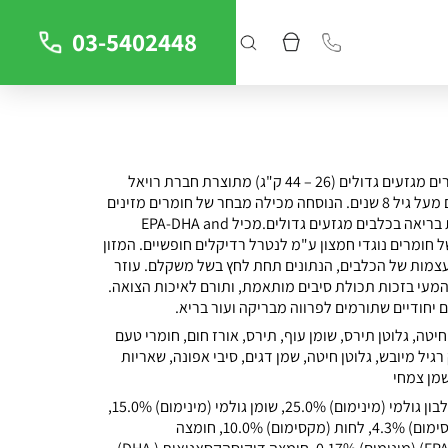
03-5402448
אוכל לכלבים מבוגרים מגזעים גדולים (26 – 44 ק"ג) מתוצרת חברת רויאל
קנין, מיועד לכלבים מעל גיל 8 שנים. הנוסחה מכילה מבחר של חומרים מזינים
לתמיכה בהזדקנות בריאה בכלבים מגזעים גדולים.מכיל EPA-DHA and
חומרים נוגדי חמצון ע"מ לנטרל רדיקלים חופשיים. המזון
צמות של הכלבים, הנתונים תחת לחץ בשל משקלם. עוזר
מעי בזכות תכולת סיבים מותאמת, ותורם לאיכות הצואה.
ם יחודיים שתורמים לפרווה מבריקה ועור בריא.
 חיטה, גלוטן תירס, שומן עוף, תירס, אורז חום, חומרי טעם
גיל מיובש, גלוטן חיטה, שמן דגים, סיבי אפונה, שאריות
שמן צמחי
ערכים תזונתיים: חלבון גולמי (מינימום) 25.0%, שומן גולמי (מינימום) 15.0%,
סיבים גולמיים (מקסימום) 4.3%, לחות (מקסימום) 10.0%, חומצה