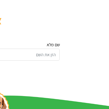
צ
שם מלא