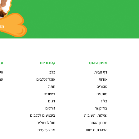
מפת האתר
קטגוריות
עג
דף הבית
כלב
איז
אודות
אוכל לכלבים
עג
מוצרים
חתול
מותגים
ציפורים
בלוג
דגים
צור קשר
זוחלים
שאלות ותשובות
צעצועים לכלבים
תקנון האתר
חול לחתולים
הצהרת נגישות
מבצעי עצם