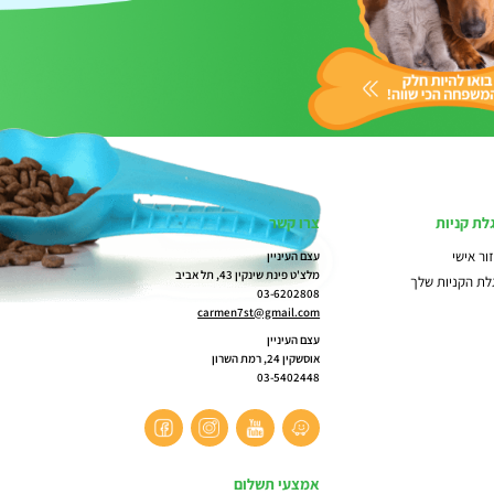
לת קניות
צרו קשר
ור אישי
עצם העיניין
מלצ'ט פינת שינקין 43, תל אביב
לת הקניות שלך
03-6202808
carmen7st@gmail.com
עצם העיניין
אוסשקין 24, רמת השרון
03-5402448
אמצעי תשלום