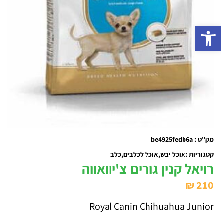
פתח סרגל נגישות
מק"ט : be4925fedb6a
קטגוריות :
אוכל יבש
אוכל לכלבים
כלב
רויאל קנין גורים צ'יוואווה
₪
210
Royal Canin Chihuahua Junior