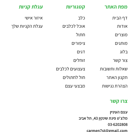
מפת האתר
קטגוריות
עגלת קניות
דף הבית
כלב
איזור אישי
אודות
אוכל לכלבים
עגלת הקניות שלך
מוצרים
חתול
מותגים
ציפורים
בלוג
דגים
צור קשר
זוחלים
שאלות ותשובות
צעצועים לכלבים
תקנון האתר
חול לחתולים
הצהרת נגישות
מבצעי עצם
צרו קשר
עצם העיניין
מלצ'ט פינת שינקין 43, תל אביב
03-6202808
carmen7st@gmail.com