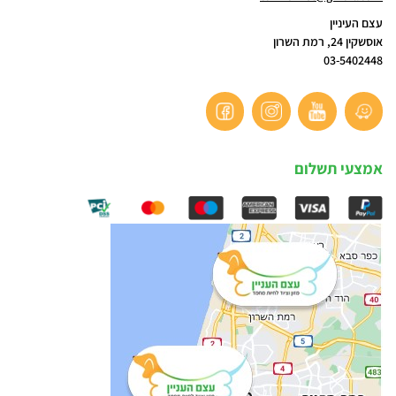
עצם העיניין
אוסשקין 24, רמת השרון
03-5402448
אמצעי תשלום