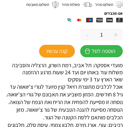
תשלום מהיר
משלוח מהיר
תשלום מאובטח
אנו מכבדים
-
+
כמות
של
הוספה לסל
קנה עכשיו
רויאל
קנין
מועדי אספקה: תל אביב, רמת השרון, הרצליה והסביבה
גורים
משלוח עוד באותו יום ועד 24 שעות מרגע ההזמנה
צ'יוואווה
שאר הארץ עד 3 ימי עסקים
אוכל לכלבים מתוצרת רויאל קנין מיועד לגורי צ'יוואווה עד
גיל 8 חודשים. המזון משביע את תאבונם של גורי הצ'יוואוה.
נוסחה זו מסייעת להפחית את הריח ואת הנפח של הצואה.
הנוסחה מסייעת להגנה הטבעית של גור צ'יוואווה. מזון
הכלבים מותאם ללסת הקטנה של הגור.
רכיבים: עוף, אורז,תירס, חלבון צמחי, עיסת סלק, חלבונים