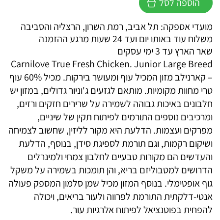
הוספה לסל
קרנילאב
טרו
מועדי אספקה: תל אביב, רמת השרון, הרצליה והסביבה
פרש
משלוח עוד באותו יום ועד 24 שעות מרגע ההזמנה
לכלב
שאר הארץ עד 3 ימי עסקים
על
Carnilove True Fresh Chicken. Junior Large Breed
בסיס
– קארנילב מזון המכיל עוף ומעושר בירקות. מכיל 60% עוף
עוף
טרי מחוות מקומיות. מותאם לגזעים ג'וניור גדולים, במזון יש
חלבונים באיכות גבוהה לשמירה על שרירים חזקים ורזים,
ומרכיבים נוספים התורמים לפיתוח תקין של שיניים,
מפרקים ועצמות. הדלעת היא מקור לליזין, שחשוב לצמיחה
ושיקום רקמות, וגם תורמת לספיגת סידן, בנוסף, הדלעת
והעדשים הם מקורות טבעיים לחלבון צמחי ולמינרלים
הדרושים למטבוליזם בריא, והן תומכות בשמירה על משקל
גוף אופטימלי. בנוסף המזון מכיל שמן סלמון המספק פעולה
אנטי-דלקתית התורמת לפרווה ולעור בריאים, ויכולה
להפחית בפוטנציאל לפיתוח אלרגיות עור.