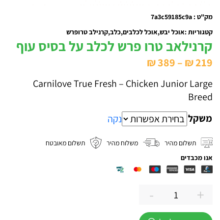
מק"ט : 7a3c59185c9a
קטגוריות :
אוכל יבש
אוכל לכלבים
כלב
קרנילב טרופרש
קרנילאב טרו פרש לכלב על בסיס עוף
טווח
₪
389
–
₪
219
מחירים:
Carnilove True Fresh – Chicken Junior Large
Breed
עד
משקל
נקה
תשלום מהיר
משלוח מהיר
תשלום מאובטח
אנו מכבדים
-
+
כמות
של