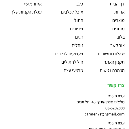
דף הבית
כלב
איזור אישי
אודות
אוכל לכלבים
עגלת הקניות שלך
מוצרים
חתול
מותגים
ציפורים
בלוג
דגים
צור קשר
זוחלים
שאלות ותשובות
צעצועים לכלבים
תקנון האתר
חול לחתולים
הצהרת נגישות
מבצעי עצם
צרו קשר
עצם העיניין
מלצ'ט פינת שינקין 43, תל אביב
03-6202808
carmen7st@gmail.com
עצם העיניין
אוסשקין 24, רמת השרון