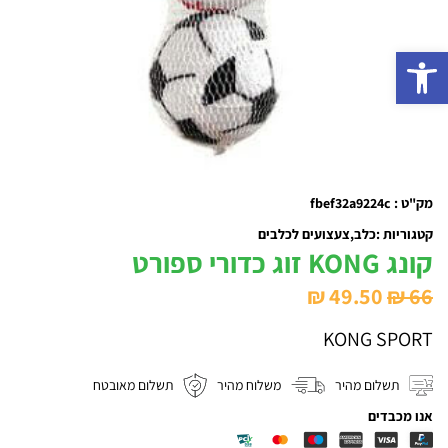
פתח סרגל נגישות
מק"ט : fbef32a9224c
קטגוריות :
כלב
צעצועים לכלבים
קונג KONG זוג כדורי ספורט
המחיר
המחיר
₪
49.50
₪
66
המקורי
הנוכחי
KONG SPORT
היה:
הוא:
₪ 49.50.
₪ 66.
תשלום מהיר
משלוח מהיר
תשלום מאובטח
אנו מכבדים