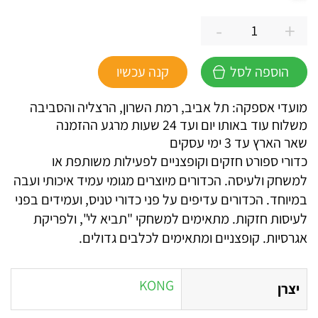
-
+
כמות
של
הוספה לסל
קנה עכשיו
קונג
KONG
מועדי אספקה: תל אביב, רמת השרון, הרצליה והסביבה
זוג
משלוח עוד באותו יום ועד 24 שעות מרגע ההזמנה
כדורי
שאר הארץ עד 3 ימי עסקים
ספורט
כדורי ספורט חזקים וקופצניים לפעילות משותפת או
למשחק ולעיסה. הכדורים מיוצרים מגומי עמיד איכותי ועבה
במיוחד. הכדורים עדיפים על פני כדורי טניס, ועמידים בפני
לעיסות חזקות. מתאימים למשחקי "תביא לי", ולפריקת
אגרסיות. קופצניים ומתאימים לכלבים גדולים.
KONG
יצרן