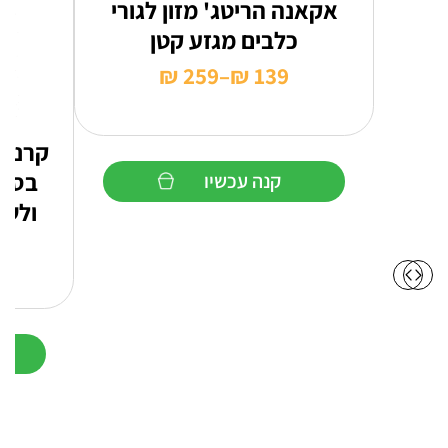
אקאנה הריטג' מזון לגורי
כלבים מגזע קטן
₪
259
–
₪
139
טווח
מחירים:
קרניל
עד
בסיס
קנה עכשיו
ולשמ