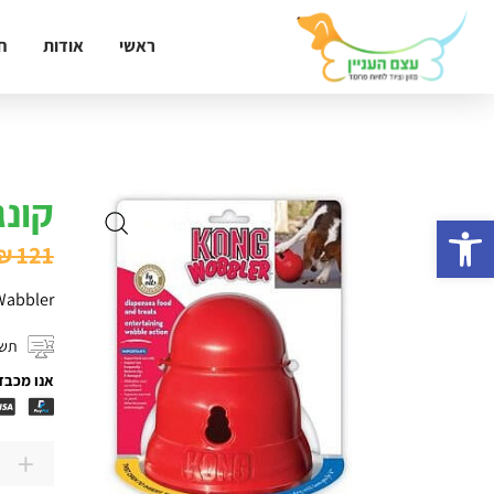
ראשי
אודות
ח
קונג KONG וובלר
פתח סרגל נגישות
₪
121
abbler
תשל
אנו מכבד
+
כמות