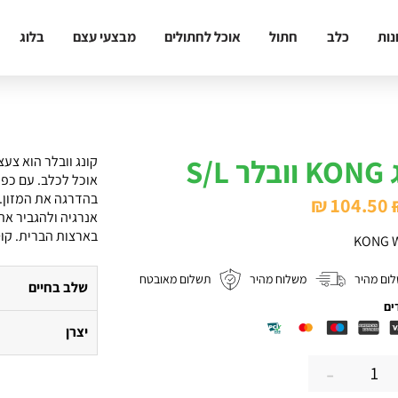
נות
כלב
חתול
אוכל לחתולים
מבצעי עצם
בלוג
 S/L
קונג וובלר הוא צע
אוכל לכלב. עם כפו
בהדרגה את המזון. 
המחיר
המחיר
₪
104.50
אנרגיה ולהגביר את 
המקורי
הנוכחי
בארצות הברית. קוטר: 12.9
KONG W
היה:
הוא:
ום מהיר
משלוח מהיר
תשלום מאובטח
₪ 104.50.
₪ 121.
שלב בחיים
ים
יצרן
-