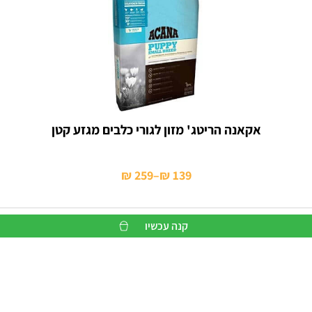
אקאנה הריטג' מזון לגורי כלבים מגזע קטן
₪
259
–
₪
139
טווח
מחירים:
קנה עכשיו
עד