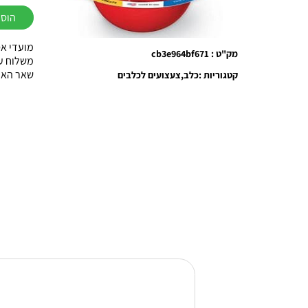
של
הוספ
קונג
KONG
מועדי אס
מק"ט : cb3e964bf671
וובלר
משלוח עוד באות
שאר הארץ עד 3
קטגוריות :
כלב
צעצועים לכלבים
S/L