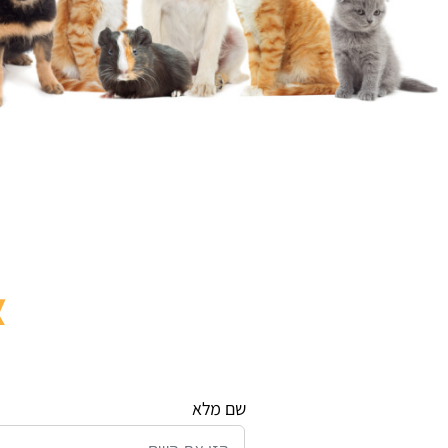
צ
שם מלא