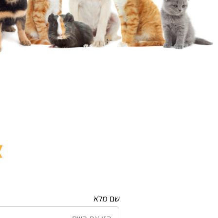
צ
שם מלא