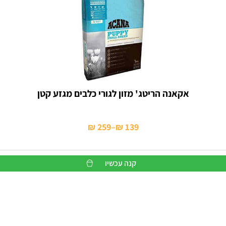
אקאנה הריטג' מזון לגורי כלבים מגזע קטן
₪
259
–
₪
139
טווח
מחירים:
קנה עכשיו
עד