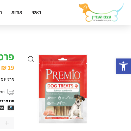
ראשי
אודות
ח
פרמי
פתח סרגל נגישות
₪
19
פרמיו סל
תשל
אנו מכבד
+
כמות