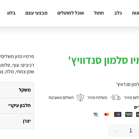
נות
כלב
חתול
אוכל לחתולים
מבצעי עצם
בלוג
ו סלמון סנדוויץ'
פרמיו מזון משלים/
רכיבים: עוף, סלמון
שמן צמחי, מלח, צבעי
מון סנדוויץ'
משקל
ום מהיר
משלוח מהיר
תשלום מאובטח
חלבון עיקרי
ים
יצרן
-