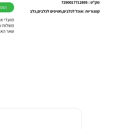
של
מק"ט : 7290017712895
הוספ
פרמיו
קטגוריות :
אוכל לכלבים
חטיפים לכלבים
כלב
סלמון
מועדי אס
סנדוויץ'
משלוח עוד באות
שאר הארץ עד 3