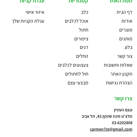
מפת האתר
קטגוריות
עגלת קניות
דף הבית
כלב
איזור אישי
אודות
אוכל לכלבים
עגלת הקניות שלך
מוצרים
חתול
מותגים
ציפורים
בלוג
דגים
צור קשר
זוחלים
שאלות ותשובות
צעצועים לכלבים
תקנון האתר
חול לחתולים
הצהרת נגישות
מבצעי עצם
צרו קשר
עצם העיניין
מלצ'ט פינת שינקין 43, תל אביב
03-6202808
carmen7st@gmail.com