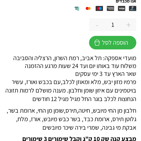
אנו מכבדים
-
+
כמות
של
הוספה לסל
פרמיו
סופרים
מועדי אספקה: תל אביב, רמת השרון, הרצליה והסביבה
עם
משלוח עוד באותו יום ועד 24 שעות מרגע ההזמנה
כבש
שאר הארץ עד 3 ימי עסקים
ואורז
פרמיו מזון יבש, מלא ומאוזן לכלב,עם בכבש ואורז, עשיר
לכלב
בויטמינים עם איזון שומן וחלבון. מענה מושלם לרמות תזונה
בוגר
הנחוצות לכלב בוגר החל מגיל מגיל 12 חודשים
-
מבצע!
חלבון מן החי מיובש, חיטה,תירס,שומן מן החי, ארומת בשר,
גלוטן תירס, ארומת כבד, בשר כבש מיובש, אורז, מלח,
אבקת מי גבינה, שמרי בירה שיכר מיובשים
מבצע קנה שק 10 ק"ג וקבל שימורים 3 שימורים