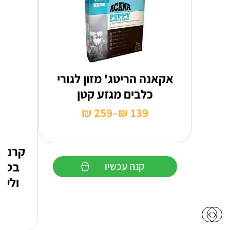
אקאנה הריטג' מזון לגורי
כלבים מגזע קטן
₪
259
–
₪
139
טווח
מחירים:
קרניל
עד
בסיס
קנה עכשיו
ולשמ