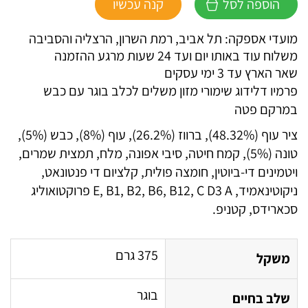
הוספה לסל
קנה עכשיו
פרמיו
דלידוג
מועדי אספקה: תל אביב, רמת השרון, הרצליה והסביבה
כבש
משלוח עוד באותו יום ועד 24 שעות מרגע ההזמנה
375
שאר הארץ עד 3 ימי עסקים
גרם
פרמיו דלידוג שימורי מזון משלים לכלב בוגר עם כבש
במרקם פטה
ציר עוף (48.32%), ברווז (26.2%), עוף (8%), כבש (5%),
טונה (5%), קמח חיטה, סיבי אפונה, מלח, תמצית שמרים,
ויטמינים די-ביוטין, חומצה פולית, קלציום די פנטונאט,
ניקוטינאמיד, E, B1, B2, B6, B12, C D3 A פרוקטואוליג
סכארידס, קטניפ.
375 גרם
משקל
בוגר
שלב בחיים