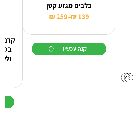
כלבים מגזע קטן
₪
259
–
₪
139
טווח
מחירים:
קרניל
עד
בסיס
קנה עכשיו
ולשמ