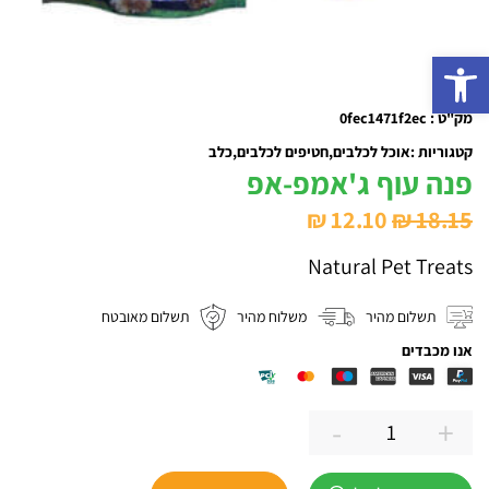
פתח סרגל נגישות
מק"ט : 0fec1471f2ec
קטגוריות :
אוכל לכלבים
חטיפים לכלבים
כלב
פנה עוף ג'אמפ-אפ
המחיר
המחיר
₪
12.10
₪
18.15
המקורי
הנוכחי
Natural Pet Treats
היה:
הוא:
₪ 12.10.
₪ 18.15.
תשלום מהיר
משלוח מהיר
תשלום מאובטח
אנו מכבדים
-
+
כמות
של