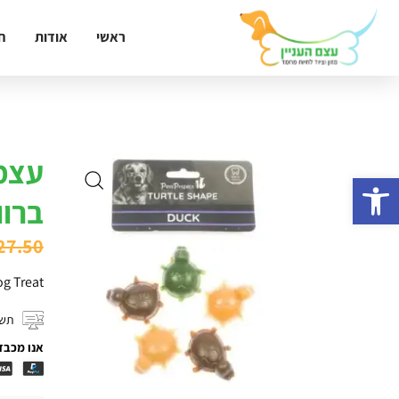
ראשי
אודות
ח
עצמ
פתח סרגל נגישות
ברווז –
27.50
g Treat
תשל
אנו מכבד