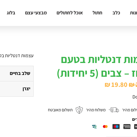
נות
כלב
חתול
אוכל לחתולים
מבצעי עצם
בלוג
ות דנטליות בטעם
עצמות דנטליות בטעם ברו
 צבים (5 יחידות)
שלב בחיים
המחיר
המחיר
₪
19.80
₪
יצרן
המקורי
הנוכחי
Do
היה:
הוא:
ום מהיר
משלוח מהיר
תשלום מאובטח
₪ 19.80.
₪ 27.50.
ים