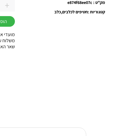
+
מק"ט : e874f68ee07c
כמות
קטגוריות :
חטיפים לכלבים
כלב
של
הוספ
עצמות
דנטליו
מועדי אס
בטעם
משלוח עוד באות
שאר הארץ עד 3
ברווז
-
צבים
(5
יחידות)