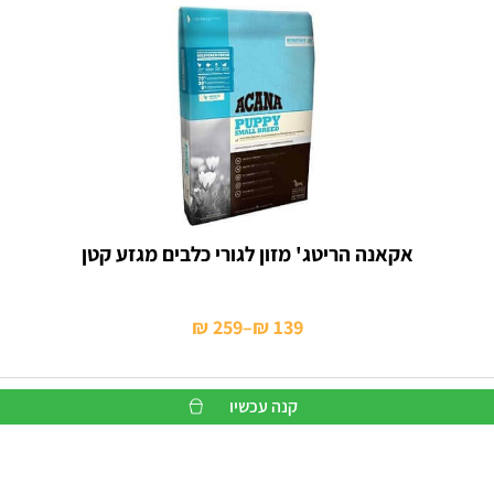
אקאנה הריטג' מזון לגורי כלבים מגזע קטן
₪
259
–
₪
139
טווח
מחירים:
קנה עכשיו
עד