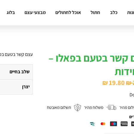
נות
כלב
חתול
אוכל לחתולים
מבצעי עצם
בלוג
 קשר בטעם בפאלו –
עצם קשר בטעם בפאלו – 5 יחידות. ג
שלב בחיים
המחיר
המחיר
₪
19.80
₪
יצרן
המקורי
הנוכחי
Do
היה:
הוא:
ום מהיר
משלוח מהיר
תשלום מאובטח
₪ 19.80.
₪ 27.50.
ים