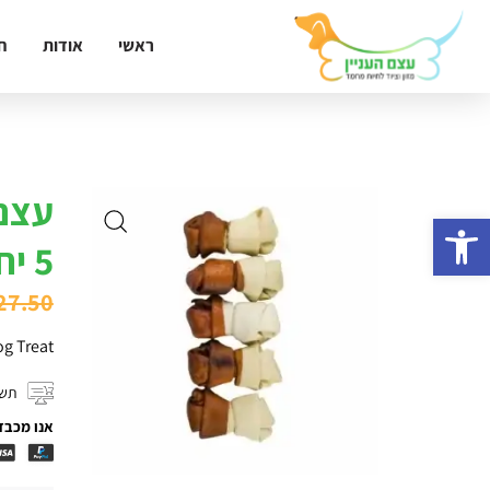
ראשי
אודות
ח
עצם
פתח סרגל נגישות
5 יחידות
27.50
g Treat
תשל
אנו מכבד