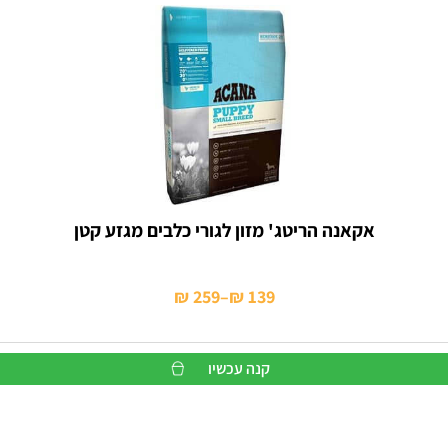
אקאנה הריטג' מזון לגורי כלבים מגזע קטן
₪
259
–
₪
139
טווח
מחירים:
קנה עכשיו
עד