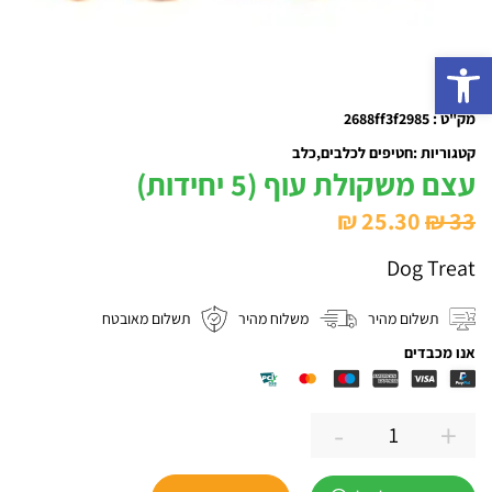
פתח סרגל נגישות
מק"ט : 2688ff3f2985
קטגוריות :
חטיפים לכלבים
כלב
עצם משקולת עוף (5 יחידות)
המחיר
המחיר
₪
25.30
₪
33
המקורי
הנוכחי
Dog Treat
היה:
הוא:
₪ 25.30.
₪ 33.
תשלום מהיר
משלוח מהיר
תשלום מאובטח
אנו מכבדים
-
+
כמות
של