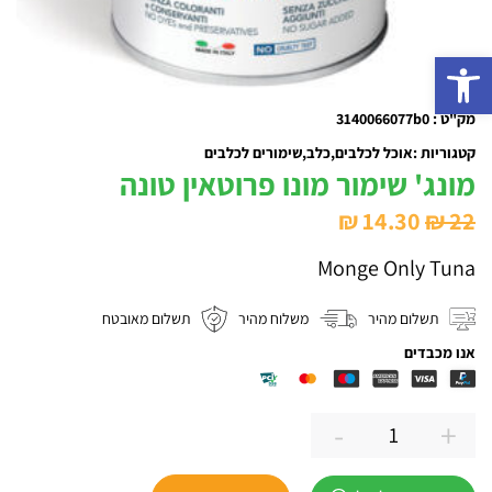
פתח סרגל נגישות
מק"ט : 3140066077b0
קטגוריות :
אוכל לכלבים
כלב
שימורים לכלבים
מונג' שימור מונו פרוטאין טונה
המחיר
המחיר
₪
14.30
₪
22
המקורי
הנוכחי
Monge Only Tuna
היה:
הוא:
₪ 14.30.
₪ 22.
תשלום מהיר
משלוח מהיר
תשלום מאובטח
אנו מכבדים
-
+
כמות
של