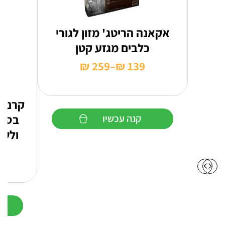
אקאנה הריטג' מזון לגורי
כלבים מגזע קטן
₪
259
–
₪
139
טווח
מחירים:
קרניל
עד
בסיס
קנה עכשיו
ולשמ