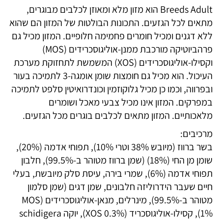
מכל
Breeds Adult הוא מזון מלא ומאוזן לכלבים מבוגרים,
הגזעים
מתאים לכל הגזעים. התכונות הבולטות של המזון הם שהוא
ברווז
ללא דגנים ומכיל חומרים פחמימה חלופיים. המזון מכיל גם
עם
פרהביוטיקה מורכבת ממנן-אוליגוסכרידים (MOS)
תפו"א
וקסילו-אוליגוסכרידים (XOS) המשמשת לתחזוקת מערכת
ללא
העיכול. הוא מכיל גם חומצות שומן אומגה-3 לתמיכה בעור
דגנים
ובפרווה, וכמו כן מכיל גלוקוזמין וכונדרואיטין סלפט לתמיכה
במפרקים. המזון אינו מכיל צבעי מאכל ושומרים
מלאכותיים. המזון מתאים לכלבים בוגרים מכל הגזעים.
מרכיבים:
בשר ברווז (מיובש 38% וטרי 10%), תפוחי אדמה (20%),
שומן מן החי (18%) (שמן ברווז מטוהר ב-99.5%), חלבון
תפוחי אדמה (6%), שמרי בירה, עיסת סלק מיובשת, בעלי
חיים שעבר הידרוליזה חלבונים, שמן דגים (שמן סלמון
מטוהר ב-99.5%), מינרלים, מנאן-אוליגוסכרידים (MOS
1%), קסילו-אוליגוסכריד (XOS 0.3%), יוקה schidigera