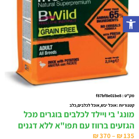
פתח סרגל נגישות
מק"ט : f87bf8e01be8
קטגוריות :
אוכל יבש
אוכל לכלבים
כלב
מונג' בי ויילד לכלבים בוגרים מכל
הגזעים ברווז עם תפו"א ללא דגנים
טווח
₪
370
–
₪
135