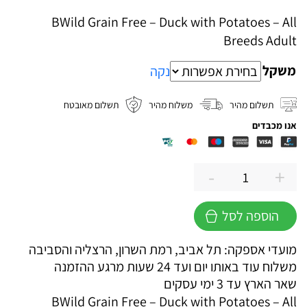
מחירים:
BWild Grain Free – Duck with Potatoes – All
Breeds Adult
עד
משקל
נקה
תשלום מהיר
משלוח מהיר
תשלום מאובטח
אנו מכבדים
-
+
כמות
של
הוספה לסל
מונג'
בי
מועדי אספקה: תל אביב, רמת השרון, הרצליה והסביבה
ויילד
משלוח עוד באותו יום ועד 24 שעות מרגע ההזמנה
לכלבים
שאר הארץ עד 3 ימי עסקים
בוגרים
BWild Grain Free – Duck with Potatoes – All