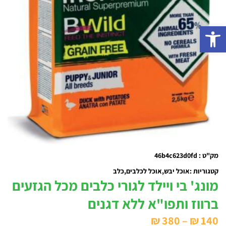
פתח סרגל נגישות
מק"ט : 46b4c623d0fd
קטגוריות :
אוכל יבש
אוכל לכלבים
כלב
מונג' בי ויילד לגורי כלבים מכל הגזעים
ברווז ותפו"א ללא דגנים
טווח
₪
380
–
₪
140