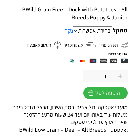
מחירים:
BWild Grain Free – Duck with Potatoes – All
Breeds Puppy & Junior
עד
משקל
נקה
תשלום מהיר
משלוח מהיר
תשלום מאובטח
אנו מכבדים
-
+
כמות
של
הוספה לסל
מונג'
בי
מועדי אספקה: תל אביב, רמת השרון, הרצליה והסביבה
ויילד
משלוח עוד באותו יום ועד 24 שעות מרגע ההזמנה
לגורי
שאר הארץ עד 3 ימי עסקים
כלבים
BWild Low Grain – Deer – All Breeds Puppy &