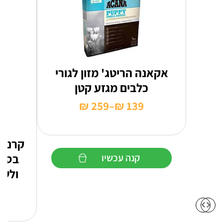
אקאנה הריטג' מזון לגורי
כלבים מגזע קטן
₪
259
–
₪
139
טווח
מחירים:
קרניל
עד
בסיס
קנה עכשיו
ולשמ