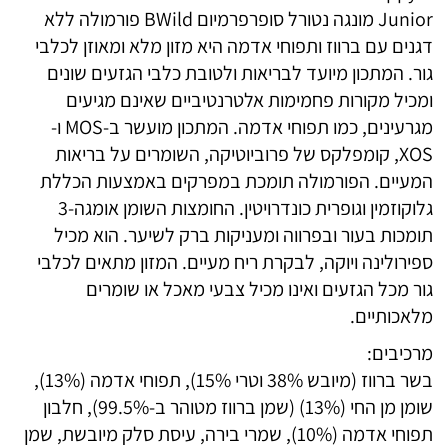
מכל
Junior מונגה נטורל סופרפרמיום BWild פורמולה ללא
הגזעים
דגנים עם ברווז ותפוחי אדמה היא מזון מלא ומאוזן לכלבי
ברווז
גור. המתכון מיועד לבריאות ולטובת כלבי הגזעים שונים
ותפו"א
ומכיל מקורות פחמימות אלטרנטיביים שאינם מגיעים
ללא
מגרעינים, כמו תפוחי אדמה. המתכון מועשר ב-MOS ו-
דגנים
XOS, קומפלקס של פרוביוטיקה, השומרים על בריאות
המעיים. הפורמולה תומכת במפרקים באמצעות הכללת
גלוקוזמין וגופרית כונדרויטין. החומצות השומן אומגה-3
תומכות בעור ובפרווה ומעניקות ברק לשיער. הוא מכיל
ספירולינה ויוקה, לבקרת ריח מעיים. המזון מתאים לכלבי
גור מכל הגזעים ואינו מכיל צבעי מאכל או שומרים
מלאכותיים.
מרכיבים:
בשר ברווז (מיובש 38% וטרי 15%), תפוחי אדמה (13%),
שומן מן החי (13%) (שמן ברווז מטוהר ב-99.5%), חלבון
תפוחי אדמה (10%), שמרי בירה, עיסת סלק מיובשת, שמן