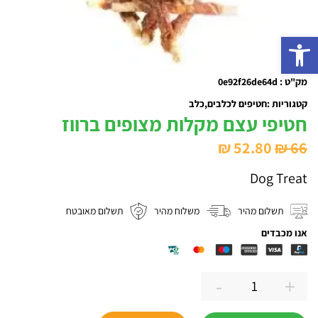
פתח סרגל נגישות
מק"ט : 0e92f26de64d
קטגוריות :
חטיפים לכלבים
כלב
חטיפי עצם מקלות מצופים ברווז
המחיר
המחיר
₪
52.80
₪
66
המקורי
הנוכחי
Dog Treat
היה:
הוא:
₪ 52.80.
₪ 66.
תשלום מהיר
משלוח מהיר
תשלום מאובטח
אנו מכבדים
-
+
כמות
של