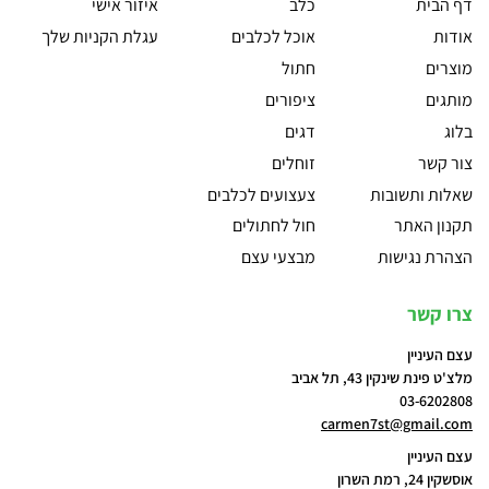
דף הבית
כלב
איזור אישי
אודות
אוכל לכלבים
עגלת הקניות שלך
מוצרים
חתול
מותגים
ציפורים
בלוג
דגים
צור קשר
זוחלים
שאלות ותשובות
צעצועים לכלבים
תקנון האתר
חול לחתולים
הצהרת נגישות
מבצעי עצם
צרו קשר
עצם העיניין
מלצ'ט פינת שינקין 43, תל אביב
03-6202808
carmen7st@gmail.com
עצם העיניין
אוסשקין 24, רמת השרון