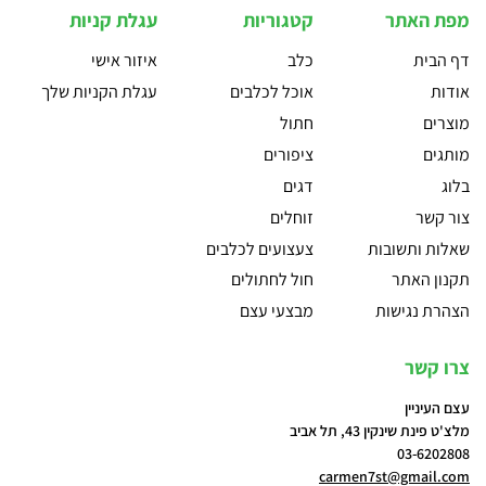
מפת האתר
קטגוריות
עגלת קניות
דף הבית
כלב
איזור אישי
אודות
אוכל לכלבים
עגלת הקניות שלך
מוצרים
חתול
מותגים
ציפורים
בלוג
דגים
צור קשר
זוחלים
שאלות ותשובות
צעצועים לכלבים
תקנון האתר
חול לחתולים
הצהרת נגישות
מבצעי עצם
צרו קשר
עצם העיניין
מלצ'ט פינת שינקין 43, תל אביב
03-6202808
carmen7st@gmail.com