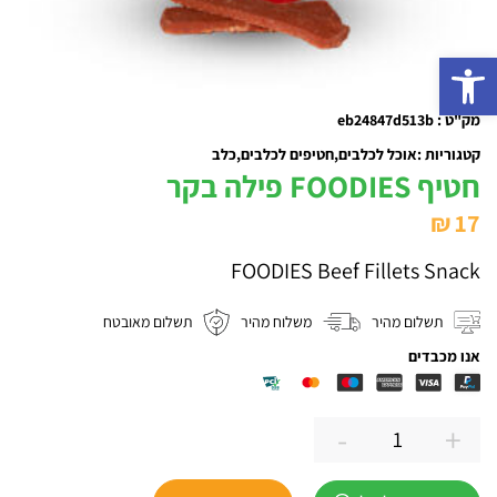
פתח סרגל נגישות
מק"ט : eb24847d513b
קטגוריות :
אוכל לכלבים
חטיפים לכלבים
כלב
חטיף FOODIES פילה בקר
₪
17
FOODIES Beef Fillets Snack
תשלום מהיר
משלוח מהיר
תשלום מאובטח
אנו מכבדים
-
+
כמות
של