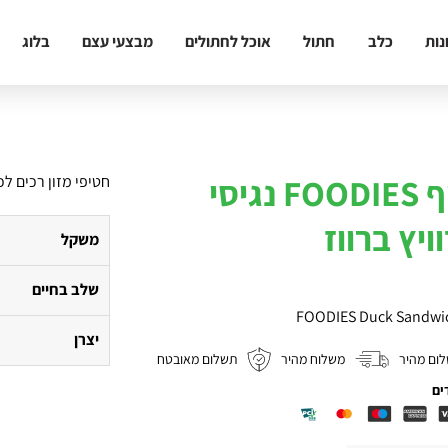
נות
כלב
חתול
אוכל לחתולים
מבצעי עצם
בלוג
חטיף FOODIES נגיסי
חטיפי מזון רכים לכ
ויץ ברווז
משקל
שלב בחיים
FOODIES Duck Sandwic
יצרן
ום מהיר
משלוח מהיר
תשלום מאובטח
ים