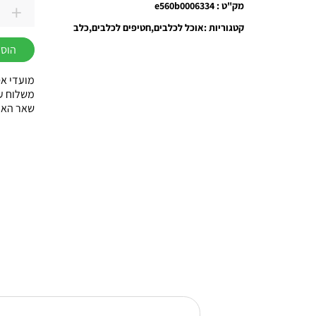
+
מק"ט : e560b0006334
כמות
קטגוריות :
אוכל לכלבים
חטיפים לכלבים
כלב
של
הוספ
חטיף
ODIES
מועדי אס
נגיסי
משלוח עוד באות
שאר הארץ עד 3
סנדוויץ
ברווז