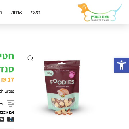
ראשי
אודות
ח
פתח סרגל נגישות
סנדו
₪
17
h Bites
תשל
אנו מכבד