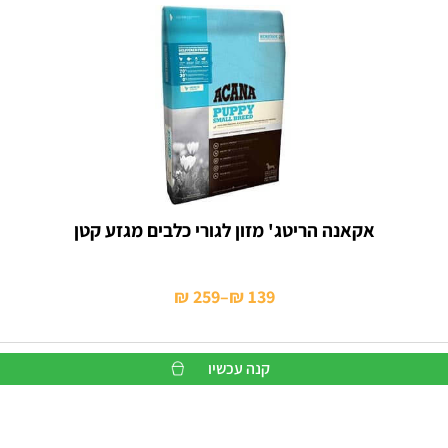
אקאנה הריטג' מזון לגורי כלבים מגזע קטן
₪
259
–
₪
139
טווח
מחירים:
קנה עכשיו
עד