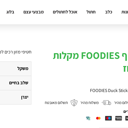
נות
כלב
חתול
אוכל לחתולים
מבצעי עצם
בלוג
חטיף FOODIES מקלות
חטיפי מזון רכים לכ
ז
משקל
שלב בחיים
FOODIES Duck Stick
יצרן
ום מהיר
משלוח מהיר
תשלום מאובטח
ים