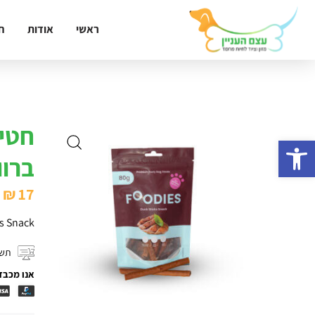
ראשי
אודות
ח
פתח סרגל נגישות
ברוו
₪
17
s Snack
תשל
אנו מכבד