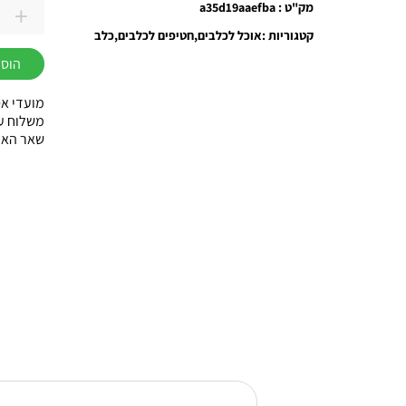
+
מק"ט : a35d19aaefba
כמות
קטגוריות :
אוכל לכלבים
חטיפים לכלבים
כלב
של
הוספ
חטיף
ODIES
מועדי אס
מקלות
משלוח עוד באות
שאר הארץ עד 3
ברווז