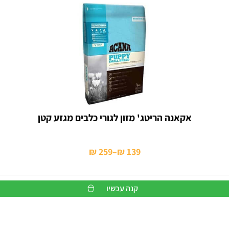
אקאנה הריטג' מזון לגורי כלבים מגזע קטן
₪
259
–
₪
139
טווח
מחירים:
קנה עכשיו
עד