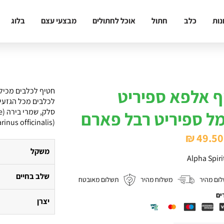
נות
כלב
חתול
אוכל לחתולים
מבצעי עצם
בלוג
ף אלפא ספיריט
ל ספיריט רבל פארם
(Rosmarinus officinalis), כורכום (Curcuma longa).
המחיר
המחיר
₪
49.50
המקורי
הנוכחי
משקל
Alpha Spiri
היה:
הוא:
שלב בחיים
ום מהיר
משלוח מהיר
תשלום מאובטח
₪ 49.50.
₪ 66.
ים
יצרן