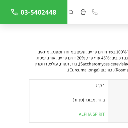
03-5402448
חטיף לכלבים מכיל 100% בשר ודגים טריים. טעים במיוחד ומפנק. מתאים
לכלבים מכל הגזעים. רכיבים: 45% עוף טרי, 20% דגים טריים, אורז, עיסת
סלק, שמרי בירה (Saccharomyces cerevisiae), גזר, תפוח, עולש, רוזמרין
1 ק"ג
בוגר, מבוגר (סניור)
ALPHA SPIRIT