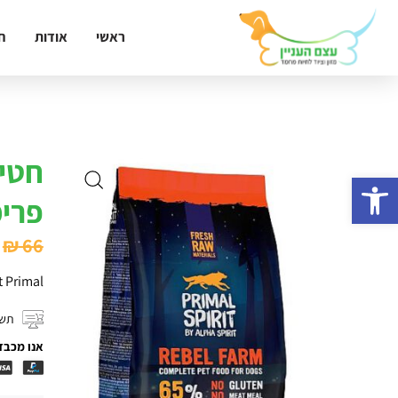
ראשי
אודות
ח
חטי
פתח סרגל נגישות
פרימ
₪
66
t Primal
תשל
אנו מכבד