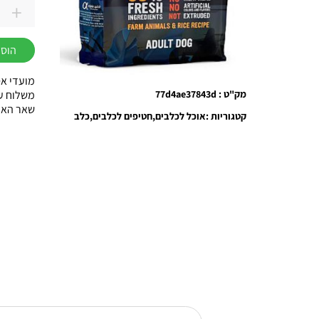
+
כמות
של
הוספ
חטיף
אלפא
מועדי אס
ספיריט
משלוח עוד באות
מק"ט : 77d4ae37843d
שאר הארץ עד 3
פרימל
קטגוריות :
אוכל לכלבים
חטיפים לכלבים
כלב
ספיריט
רבל
פארם