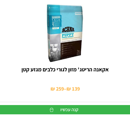
אקאנה הריטג' מזון לגורי כלבים מגזע קטן
₪
259
–
₪
139
טווח
מחירים:
קנה עכשיו
עד