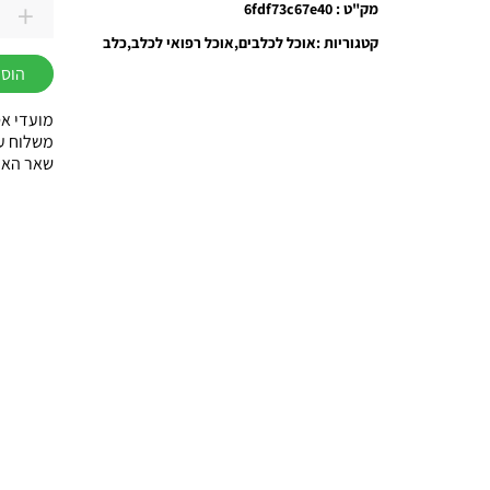
+
מק"ט : 6fdf73c67e40
כמות
קטגוריות :
אוכל לכלבים
אוכל רפואי לכלב
כלב
של
הוספ
הילס
רפואי
מועדי אס
כלב
משלוח עוד באות
שאר הארץ עד 3
W/D