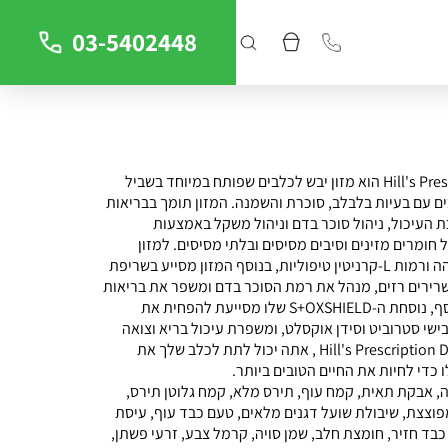
03-5402448
Hill's Prescription Diet w/d הוא מזון יבש לכלבים שפותח במיוחד בשביל
ם עם בעיות בלבלב, סוכרת והשמנה. המזון תומך בבריאות
 העיכול, ניהול סוכר בדם וניהול משקל באמצעות
חומרים מזינים וסיבים מסיסים ובלתי מסיסים. למזון
תכולת סיבים הגבוהה ורמות L-קרניטין טיפוליות, בנוסף המזון מסייע בשריפת
שרירים רזים, מנהל את רמת הסוכר בדם ומשפר את בריאות
מערכת השתן. בנוסף, נוסחת ה-S+OXSHIELD שלו מסייעת להפחית את
בישי סטרוביט וסידן אוקסלט, ומשפרת עיכול בריא וצואה
נוצרת. עם Hill's Prescription Diet w/d , אתה יכול לתת לכלב שלך את
כדי לחיות את החיים הטובים ביותר.
, אבקת תאית, קמח עוף, תירס מלא, קמח גלוטן תירס,
פוצצת, שיבולת שועל דגנים מלאים, טעם כבד עוף, עיסת
בד חזיר, חומצת חלב, שמן סויה, קרמל צבע, זרעי פשתן,