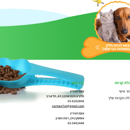
לת קניות
צרו קשר
ור אישי
עצם העיניין
מלצ'ט פינת שינקין 43, תל אביב
לת הקניות שלך
03-6202808
carmen7st@gmail.com
עצם העיניין
אוסשקין 24, רמת השרון
03-5402448