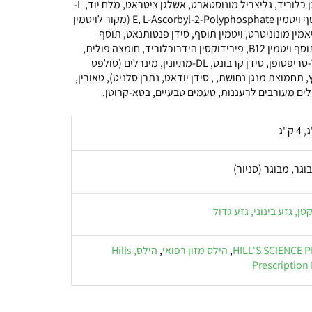
כולין כלוריד, אשלגן כלוריד, גליצריל מונוסטארט, אשלגן ציטראט, מלח יוד, L-
ליזין, ויטמינים (תוסף ויטמין E, L-Ascorbyl-2-Polyphosphate (מקור לויטמין
תיאמין מונוניטרט, ויטמין תוסף, סידן פנטותנאט, תוסף
ריבופלבין, ביוטין, תוסף ויטמין B12, פירידוקסין הידרוכלוריד, חומצה פולית,
תוסף ויטמין D3), ל-טריפטופן, סידן קרבונט, DL-מתיונין, מינרלים (סולפט
תחמוצת מנגן נחושת, , סידן יודאט, נתרן סלניט), טאורין,
ולים מעורבים לרעננות, טעמים טבעיים, בטא-קרוטן.
בוגר, מבוגר (סניור)
טן, גזע בינוני, גזע גדול
HILL'S SCIENCE 
,
הילס מזון רפואי
,
הילס, Hills
Prescription 