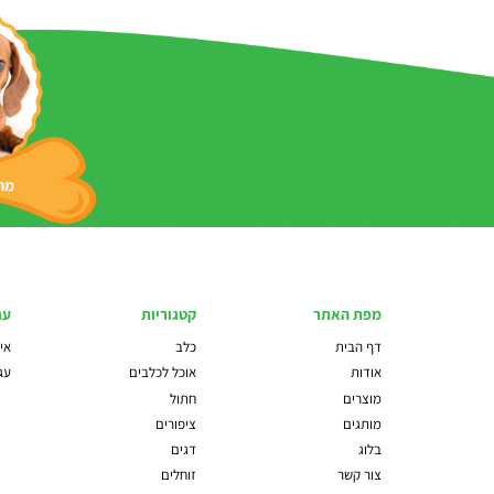
מפת האתר
קטגוריות
עג
דף הבית
כלב
איז
אודות
אוכל לכלבים
עג
מוצרים
חתול
מותגים
ציפורים
בלוג
דגים
צור קשר
זוחלים