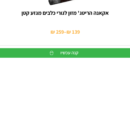
אקאנה הריטג' מזון לגורי כלבים מגזע קטן
₪
259
–
₪
139
טווח
מחירים:
קנה עכשיו
עד