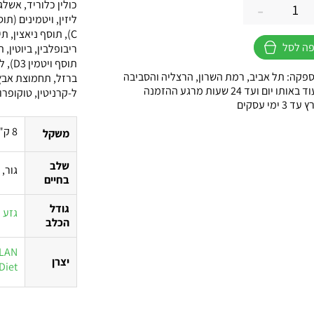
-
C), תוסף ניאצין, 
ה לסל
פקה: תל אביב, רמת השרון, הרצליה והסביבה
ברזל, תחמוצת אבץ, 
ו יום ועד 24 שעות מרגע ההזמנה
ל-קרניטין, טוקופר
 ימי עסקים
8 ק"ג, 4 ק"ג
משקל
שלב
גור, 
בחיים
גודל
גזע ק
הכלב
PLAN
יצרן
Diet