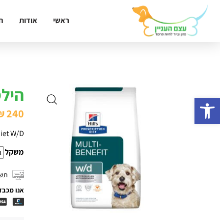
ראשי
אודות
ח
הילס 
פתח סרגל נגישות
₪
240
Diet W/D
משקל
תשל
אנו מכבד