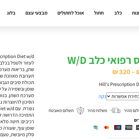
נות
כלב
חתול
אוכל לחתולים
מבצעי עצם
בלוג
רפואי כלב W/D
לעזור ולטפל בכלבי
שתן, בריאות מערכת
טווח
₪
320
–
תערובת מאוזנת של 
מחירים:
Hill's Prescription 
שומן ובשמירה על 
נקה
עד
הסיכון להיווצרות ג
ום מהיר
משלוח מהיר
תשלום מאובטח
התמיכה הדרושה לו 
ים
רכיבים: חיטה מלאה
שומן עוף, שעורה מ
סלק מיובשת, טעם כ