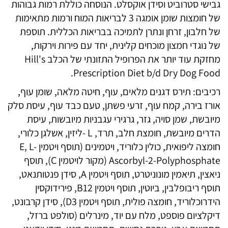
גבישי סטרוביט וסידן אוקסלט. הנוסחה כוללת רמות גבוהות
של חומצות שומן אומגה 3 לבריאות המוח ורמות מתאימות
של חלבון, זרחן ונתרן לתמיכה בבריאות הכללית. תוספת
של נוגדי חמצון מוכחים קלינית, יחד עם פירות וירקות,
מחזקת עוד יותר את הפרופיל התזונתי של הכלב Hill's
Prescription Diet b/d Dry Dog Food.
רכיבים: תירס דגנים מלאים, עוף, חיטה מלאה, שומן עוף,
אורז בירה, קמח עוף, זרעי פשתן, טעם כבד עוף, עיסת סלק
מיובשת, שמן סויה, גזר, גרגירי עגבניות מיובשות, עיסת
הדרים מיובשת, חומצת חלב, תרד, L -ליזין, אשלגן כלורי,
חומצה ליפואית, כולין כלוריד, ויטמינים (תוסף ויטמין E, L-
Ascorbyl-2-Polyphosphate (מקור לויטמין C), תוסף
ניאצין, תיאמין מונוניטרט, תוסף ויטמין A, סידן פנטותנאט,
תוסף ריבופלבין, ביוטין, תוסף ויטמין B12, פירידוקסין
הידרוכלוריד, חומצה פולית, תוסף ויטמין D3), סידן קרבונט,
דיקלציום פוספט, מלח עם יוד, מינרלים (סולפט ברזל,