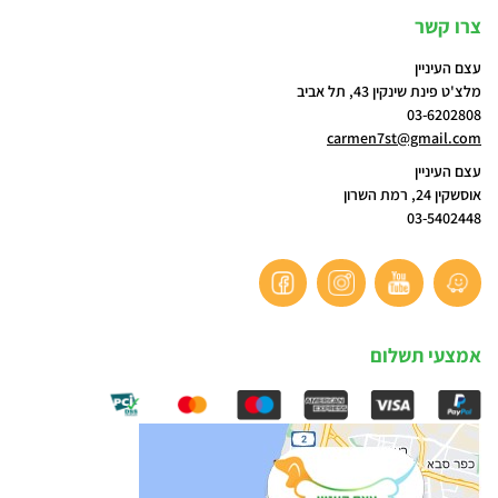
צרו קשר
עצם העיניין
מלצ'ט פינת שינקין 43, תל אביב
03-6202808
carmen7st@gmail.com
עצם העיניין
אוסשקין 24, רמת השרון
03-5402448
אמצעי תשלום