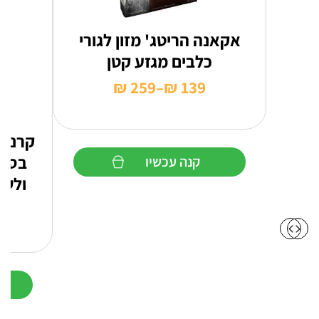
אקאנה הריטג' מזון לגורי
כלבים מגזע קטן
₪
259
–
₪
139
טווח
מחירים:
קרניל
עד
בסיס
קנה עכשיו
ולשמ