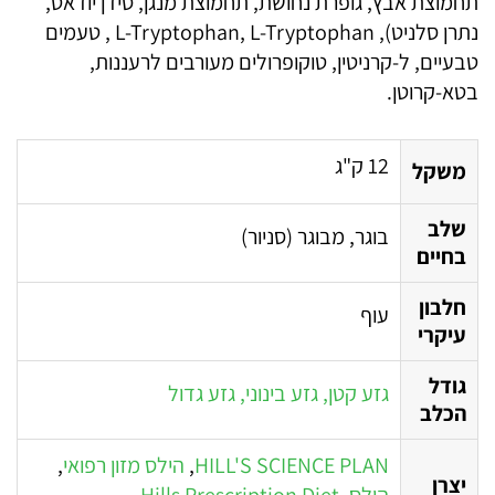
תחמוצת אבץ, גופרת נחושת, תחמוצת מנגן, סידן יודאט,
נתרן סלניט), L-Tryptophan, L-Tryptophan , טעמים
טבעיים, ל-קרניטין, טוקופרולים מעורבים לרעננות,
בטא-קרוטן.
12 ק"ג
משקל
שלב
בוגר, מבוגר (סניור)
בחיים
חלבון
עוף
עיקרי
גודל
גזע קטן, גזע בינוני, גזע גדול
הכלב
HILL'S SCIENCE PLAN
,
הילס מזון רפואי
,
יצרן