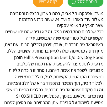
הוספה לסל
קנה עכשיו
הילס
רפואי
מועדי אספקה: תל אביב, רמת השרון, הרצליה והסביבה
כלב
משלוח עוד באותו יום ועד 24 שעות מרגע ההזמנה
B/D
שאר הארץ עד 3 ימי עסקים
ככל שכלבים מתקדמים בגיל, זה לא נדיר שהם יחוו שינויים
הקשורים לגיל כמו דפוסי שינה שיבושים, ירידה
באינטראקציה חברתית, אובדן זיכרון ולכלוך הבית. עם זאת,
מתן תזונה מתאימה יכולה לסייע בהפחתת השינויים הללו.
Hill's Prescription Diet b/d Dry Dog Food תוכנן
מדעית לתת מענה להשפעות ההזדקנות של כלבים
מבוגרים ולשפר את איכות חייהם. נוסחה זו הוכחה קלינית
כמשפרת התנהגויות הקשורות לגיל, כולל דפוסי שינה
ולכלוך הבית, תוך תמיכה בתפקוד בריא של הלב והכליות.
זה גם מקדם אינטראקציה חברתית בכלבים החיים במשקי
בית מרובי גילאים. בנוסף, טכנולוגיית S+OXSHIELD
מסייעת לשמור על סביבת שתן המפחיתה את הסיכון לפתח