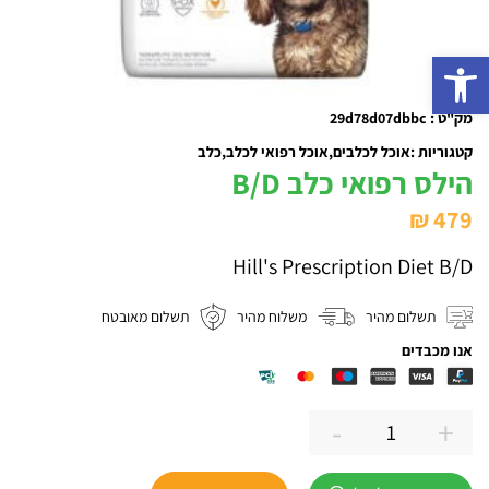
פתח סרגל נגישות
מק"ט : 29d78d07dbbc
קטגוריות :
אוכל לכלבים
אוכל רפואי לכלב
כלב
הילס רפואי כלב B/D
₪
479
Hill's Prescription Diet B/D
תשלום מהיר
משלוח מהיר
תשלום מאובטח
אנו מכבדים
-
+
כמות
של