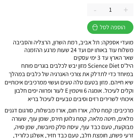
-
+
כמות
של
הוספה לסל
הילס
סיינס
מועדי אספקה: תל אביב, רמת השרון, הרצליה והסביבה
פלאן
משלוח עוד באותו יום ועד 24 שעות מרגע ההזמנה
כלב
שאר הארץ עד 3 ימי עסקים
בוגר
היל'ס Science Diet מזון יבש לכלבים בוגרים פותח
גזע
במיוחד כדי לתדלק את צורכי האנרגיה של כלבים במהלך
בינוני
שיא חייהם. מזון בטעם טלה טעים ועשוי ממרכיבים איכותיים
כבש
וקלים לעיכול. אומגה 6 וויטמין E לעור ופרווה יפים חלבון
איכותי לשרירים רזים וסיבים טבעיים לעיכול בריא
מרכיבים: קמח טלה, אורז חום, אורז מבשלות, סורגום דגנים
מלאים, חיטה מלאה, קמח גלוטן תירס, שומן עוף, שעורה
מבוקעת, טעם כבד עוף, עיסת סלק מיובשת, שמן סויה,
זרעי פשתן, חומצת חלב, טעם כבד חזיר, אשלגן כלוריד,