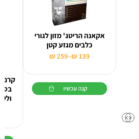
אקאנה הריטג' מזון לגורי
כלבים מגזע קטן
₪
259
–
₪
139
טווח
מחירים:
קרניל
עד
בסיס
קנה עכשיו
ולשמ