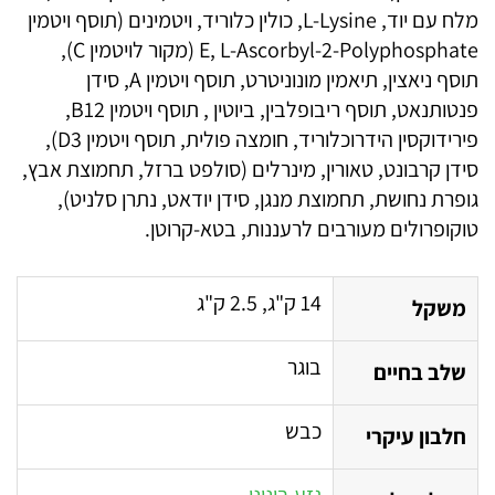
מלח עם יוד, L-Lysine, כולין כלוריד, ויטמינים (תוסף ויטמין
E, L-Ascorbyl-2-Polyphosphate (מקור לויטמין C),
תוסף ניאצין, תיאמין מונוניטרט, תוסף ויטמין A, סידן
פנטותנאט, תוסף ריבופלבין, ביוטין , תוסף ויטמין B12,
פירידוקסין הידרוכלוריד, חומצה פולית, תוסף ויטמין D3),
סידן קרבונט, טאורין, מינרלים (סולפט ברזל, תחמוצת אבץ,
גופרת נחושת, תחמוצת מנגן, סידן יודאט, נתרן סלניט),
טוקופרולים מעורבים לרעננות, בטא-קרוטן.
14 ק"ג, 2.5 ק"ג
משקל
בוגר
שלב בחיים
כבש
חלבון עיקרי