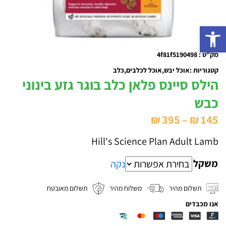
פתח סרגל נגישות
מק"ט : 4f81f5190498
קטגוריות :
אוכל יבש
אוכל לכלבים
כלב
הילס סיינס פלאן כלב בוגר גזע בינוני
כבש
טווח
₪
395
–
₪
145
מחירים:
Hill's Science Plan Adult Lamb
משקל
עד
נקה
תשלום מהיר
משלוח מהיר
תשלום מאובטח
אנו מכבדים