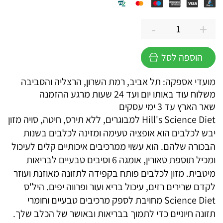
-
+
כמות
של
הוספה לסל
הילס
סיינס
מועדי אספקה: תל אביב, רמת השרון, הרצליה והסביבה
פלאן
משלוח עוד באותו יום ועד 24 שעות מרגע ההזמנה
כלב
שאר הארץ עד 3 ימי עסקים
בוגר
Hill's Science Diet למבוגרים, ללא תירס, חיטה, סויה מזון
בינוני
יבש לכלבים הוא אופציה טעימה ומזינה לכלבים בשנות
עוף
הבכורה שלהם. הוא עשוי ממרכיבים איכותיים קלים לעיכול
ללא
ומכיל תוספת טאורין, אומגה 6 וסיבים טבעיים לבריאות
דגנים
מיטבית. מזון לכלבים פותח בקפידה לתזונה מאוזנת ועוזר
לקדם שרירים רזים, עיכול בריא ועור ופרווה יפים. היל'ס
Science Diet מחויבת לספק מרכיבים טבעיים וחומרי
תזונה חיוניים כדי לתמוך בבריאות ובאושר של הכלב שלך.