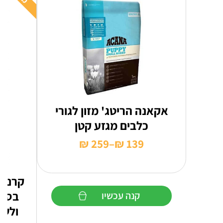
אקאנה הריטג' מזון לגורי
כלבים מגזע קטן
₪
259
–
₪
139
טווח
מחירים:
קרניל
עד
בסיס
קנה עכשיו
ולשמ