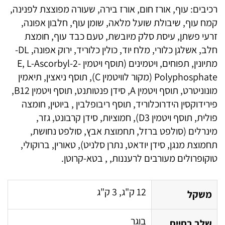
רכיבים: עוף, אורז חום, אורז בירה, שעורה מפוצצת לפנינה,
קמח עוף, שיבולת שועל מלאה, שומן עוף, חלבון אפונה,
זרעי פשתן, עיסת סלק מיובשת, טעם כבד עוף, חומצת
חלב, אשלגן כלורי, מלח יוד, כולין כלוריד, ירוק אפונה, DL-
מתיונין, תפוחים, ויטמינים (תוסף ויטמין E, L-Ascorbyl-2-
Polyphosphate (מקור לוויטמין C), תוסף ניאצין, תיאמין
מונוניטרט, תוסף ויטמין A, סידן פנטותנט, תוסף ויטמין B12,
פירידוקסין הידרוכלוריד, תוסף ריבופלבין , ביוטין, חומצה
פולית, תוסף ויטמין D3), חמוציות, סידן קרבונט, גזר,
מינרלים (סולפט ברזל, תחמוצת אבץ, סולפט נחושת,
תחמוצת מנגן, סידן יודאט, נתרן סלניט), טאורין, ברוקולי,
טוקופרולים מעורבים לרעננות, , בטא-קרוטן.
12 ק"ג, 3 ק"ג
משקל
בוגר
שלב בחיים