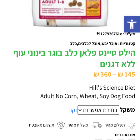
פתח סרגל נגישות
מק"ט : f9127926761e
קטגוריות :
אוכל יבש
אוכל לכלבים
כלב
הילס סיינס פלאן כלב בוגר בינוני עוף
ללא דגנים
טווח
₪
360
–
₪
145
מחירים:
Hill's Science Diet
Adult No Corn, Wheat, Soy Dog Food
עד
משקל
נקה
תשלום מהיר
משלוח מהיר
תשלום מאובטח
אנו מכבדים