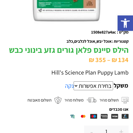
פתח סרגל נגישות
מק"ט : 1508e827a4ac
קטגוריות :
אוכל יבש
אוכל לכלבים
כלב
הילס סיינס פלאן גורים גזע בינוני כבש
טווח
₪
355
–
₪
134
מחירים:
Hill's Science Plan Puppy Lamb
משקל
עד
נקה
תשלום מהיר
משלוח מהיר
תשלום מאובטח
אנו מכבדים
-
+