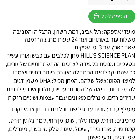
כמות
של
הוספה לסל
הילס
סיינס
מועדי אספקה: תל אביב, רמת השרון, הרצליה והסביבה
פלאן
משלוח עוד באותו יום ועד 24 שעות מרגע ההזמנה
גורים
שאר הארץ עד 3 ימי עסקים
גזע
HILL'S SCIENCE PLAN מזון לכלבים עם כבש ואורז עשיר
בינוני
בטעמים ומנוסח בקפידה לצרכים ההתפתחותיים של גורים,
כבש
כך שהם יקבלו את ההתחלה הטובה ביותר בחיים ויצמחו
למיצוי הפוטנציאל שלהם. המזון מכיל: DHA משמן דגים
להתפתחות בריאה של המוח והעיניים, חלבון איכותי לבניית
שרירים רזים, מינרלים מאוזנים עבור עצמות ושיניים חזקות.
מומלץ עבור: גורים עד גיל שנה וכלבים בהריון או מיניקות.
מרכיבים: תירס, קמח טלה, שומן מן החי, קמח גלוטן תירס,
קמח סויה, אורז בירה, עיכול, עיסת סלק מיובשת, מינרלים,
שמן דגים, זרעי פשתן.