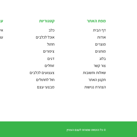
מפת האתר
קטגוריות
עג
דף הבית
כלב
איז
אודות
אוכל לכלבים
עג
מוצרים
חתול
מותגים
ציפורים
בלוג
דגים
צור קשר
זוחלים
שאלות ותשובות
צעצועים לכלבים
תקנון האתר
חול לחתולים
הצהרת נגישות
מבצעי עצם
© כל הזכויות שמורות לעצם העיניין