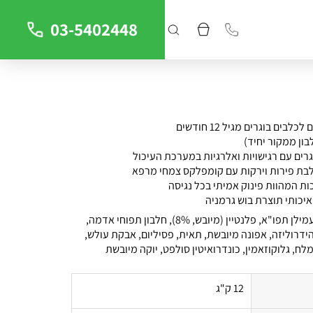
03-5402448
בים בוגרים מגיל 12 חודשים
גרים עם רגישויות ואלרגיות במערכת העיכול
בת פירות וירקות עם קומפלקס צמחי מרפא
איכותי תוצרת בוש גרמניה
עוף טרי (57.5%), עמילן תפו"א, פלנטיין (מיובש, 8%), חלבון תפוחי אדמה,
ידרוליזה, אפונה מיובשת, תאית, פסיליום, אבקת עולש,
לח, גלוקוזאמין, כונדרואיטין סולפט, יוקה מיובשת
12 ק"ג