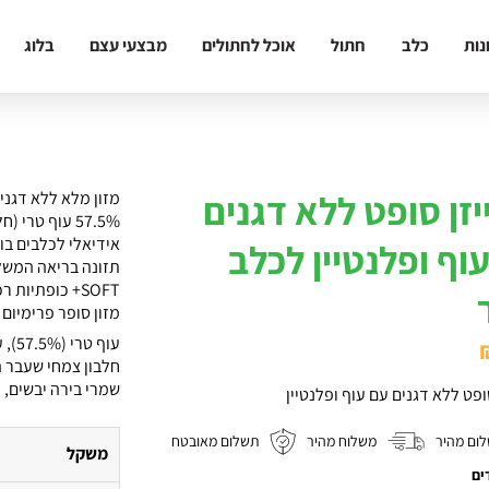
נות
כלב
חתול
אוכל לחתולים
מבצעי עצם
בלוג
יזן סופט ללא דגנים
מזון מלא ללא דגנים לכל
57.5% עוף טרי (חלבון ממקור יחיד)
אידיאלי לכלבים בו
וף ופלנטיין לכלב
תזונה בריאה המשל
SOFT+ כופתיות רכות המהוות פינוק אמיתי בכל נגיסה
מזון סופר פרימיום 
חלבון צמחי שעבר ה
שמרי בירה יבשים, מ
סופט ללא דגנים עם עוף ופלנטיין
ום מהיר
משלוח מהיר
תשלום מאובטח
משקל
ים