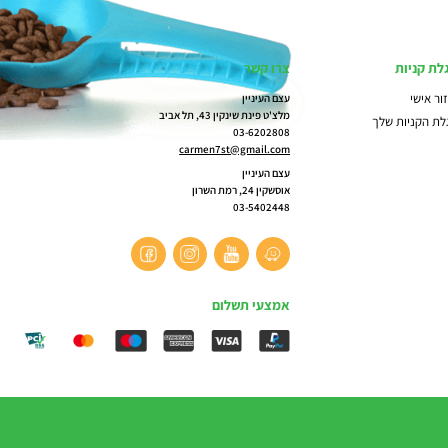
לת קניות
צרו קשר
ור אישי
עצם העיניין
מלצ'ט פינת שינקין 43, תל אביב
לת הקניות שלך
03-6202808
carmen7st@gmail.com
עצם העיניין
אוסשקין 24, רמת השרון
03-5402448
אמצעי תשלום