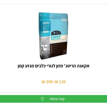
אקאנה הריטג' מזון לגורי כלבים מגזע קטן
₪
259
–
₪
139
טווח
מחירים:
קנה עכשיו
עד