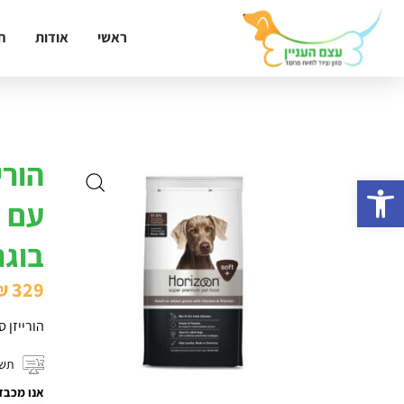
ראשי
אודות
ח
הורי
פתח סרגל נגישות
עם ע
בוגר
₪
329
הורייזן 
תשל
אנו מכבד