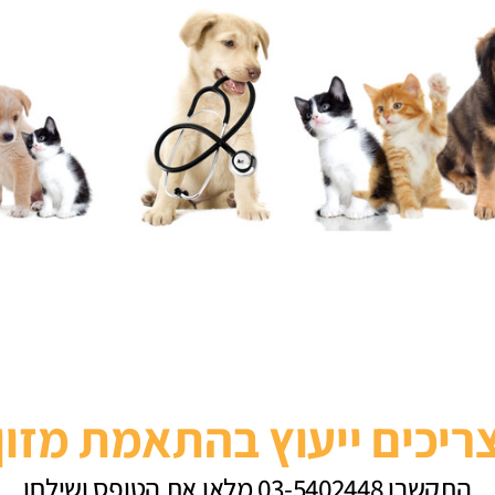
ריכים ייעוץ בהתאמת מזון
התקשרו 03-5402448 מלאו את הטופס ושילחו