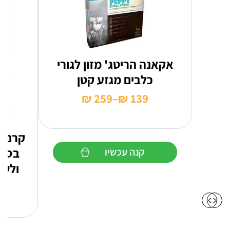
אקאנה הריטג' מזון לגורי
כלבים מגזע קטן
₪
259
–
₪
139
טווח
מחירים:
קרניל
עד
בסיס
קנה עכשיו
ולשמ