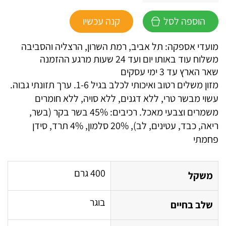
של
הוספה לסל
קנה עכשיו
גראן
קרנו
מועדי אספקה: תל אביב, רמת השרון, הרצליה והסביבה
מזון
משלוח עוד באותו יום ועד 24 שעות מרגע ההזמנה
משלים
שאר הארץ עד 3 ימי עסקים
רטוב
מזון משלים רטוב ואיכותי לכלב בגיל 1-6. ערך תזונתי גבוה.
לכלב
עשוי מבשר טרי, ללא דגנים, ללא סויה, ללא חומרים
בוגר
משמרים וצבעי מאכל. רכיבים: 45% בשר בקר (בשר,
-
ריאה, כבד, עטינים, לב), 20% סלמון, 4% תרד, סידן
בקר
פחמתי
וסלמון
עם
תרד-
400 גרם
משקל
400
גרם
בוגר
שלב בחיים