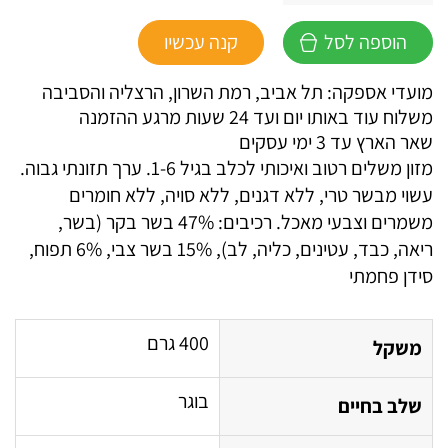
של
הוספה לסל
קנה עכשיו
גראן
קרנו
מועדי אספקה: תל אביב, רמת השרון, הרצליה והסביבה
מזון
משלוח עוד באותו יום ועד 24 שעות מרגע ההזמנה
משלים
שאר הארץ עד 3 ימי עסקים
רטוב
מזון משלים רטוב ואיכותי לכלב בגיל 1-6. ערך תזונתי גבוה.
לכלב
עשוי מבשר טרי, ללא דגנים, ללא סויה, ללא חומרים
בוגר
משמרים וצבעי מאכל. רכיבים: 47% בשר בקר (בשר,
-
ריאה, כבד, עטינים, כליה, לב), 15% בשר צבי, 6% תפוח,
בקר
סידן פחמתי
וצבי
עם
תפוח
400 גרם
משקל
-400
גרם
בוגר
שלב בחיים