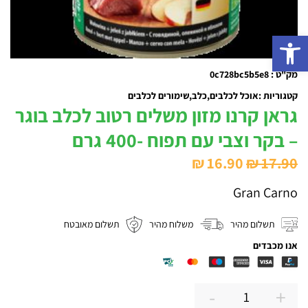
פתח סרגל נגישות
מק"ט : 0c728bc5b5e8
קטגוריות :
אוכל לכלבים
כלב
שימורים לכלבים
גראן קרנו מזון משלים רטוב לכלב בוגר
– בקר וצבי עם תפוח -400 גרם
המחיר
המחיר
₪
16.90
₪
17.90
המקורי
הנוכחי
Gran Carno
היה:
הוא:
₪ 16.90.
₪ 17.90.
תשלום מהיר
משלוח מהיר
תשלום מאובטח
אנו מכבדים
-
+
כמות