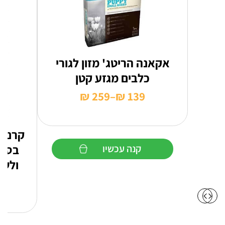
אקאנה הריטג' מזון לגורי
כלבים מגזע קטן
₪
259
–
₪
139
טווח
מחירים:
קרניל
עד
בסיס
קנה עכשיו
ולשמ