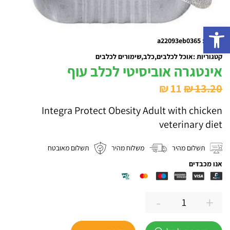
פתח סרגל נגישות
מק"ט : a22093eb0365
קטגוריות :
אוכל לכלבים
כלב
שימורים לכלבים
אינטגרה אוביסיטי לכלב עוף
המחיר
המחיר
₪
11
₪
13.20
המקורי
הנוכחי
Integra Protect Obesity Adult with chicken
היה:
הוא:
veterinary diet
₪ 11.
₪ 13.20.
תשלום מהיר
משלוח מהיר
תשלום מאובטח
אנו מכבדים
-
+
כמות
של