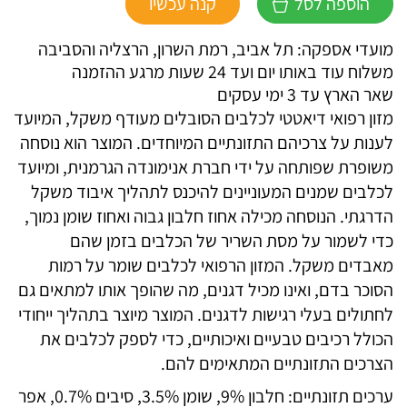
הוספה לסל
קנה עכשיו
אינטגרה
אוביסיטי
מועדי אספקה: תל אביב, רמת השרון, הרצליה והסביבה
לכלב
משלוח עוד באותו יום ועד 24 שעות מרגע ההזמנה
עוף
שאר הארץ עד 3 ימי עסקים
מזון רפואי דיאטטי לכלבים הסובלים מעודף משקל, המיועד
לענות על צרכיהם התזונתיים המיוחדים. המוצר הוא נוסחה
משופרת שפותחה על ידי חברת אנימונדה הגרמנית, ומיועד
לכלבים שמנים המעוניינים להיכנס לתהליך איבוד משקל
הדרגתי. הנוסחה מכילה אחוז חלבון גבוה ואחוז שומן נמוך,
כדי לשמור על מסת השריר של הכלבים בזמן שהם
מאבדים משקל. המזון הרפואי לכלבים שומר על רמות
הסוכר בדם, ואינו מכיל דגנים, מה שהופך אותו למתאים גם
לחתולים בעלי רגישות לדגנים. המוצר מיוצר בתהליך ייחודי
הכולל רכיבים טבעיים ואיכותיים, כדי לספק לכלבים את
הצרכים התזונתיים המתאימים להם.
ערכים תזונתיים: חלבון 9%, שומן 3.5%, סיבים 0.7%, אפר