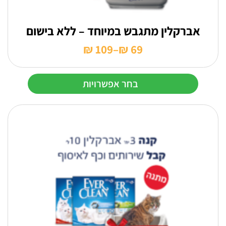
אברקלין מתגבש במיוחד – ללא בישום
₪
109
–
₪
69
טווח
מחירים:
בחר אפשרויות
עד
למוצר
זה
יש
מספר
סוגים.
ניתן
לבחור
את
האפשרויות
בעמוד
המוצר