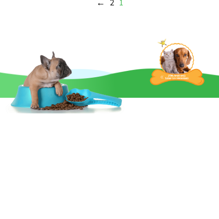
←
2
1
יש
מספר
סוגים.
ניתן
לבחור
את
האפשרויות
בעמוד
המוצר
מפת האתר
קטגוריות
עגלת קניות
דף הבית
כלב
איזור אישי
אודות
אוכל לכלבים
עגלת הקניות שלך
מוצרים
חתול
מותגים
ציפורים
בלוג
דגים
צור קשר
זוחלים