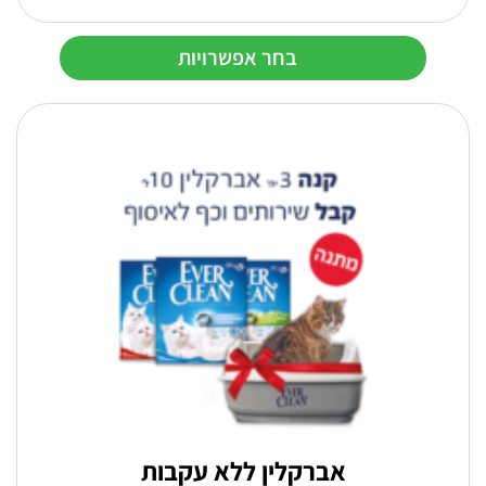
מחירים:
בחר אפשרויות
עד
למוצר
זה
יש
מספר
סוגים.
ניתן
לבחור
את
האפשרויות
בעמוד
המוצר
אברקלין ללא עקבות