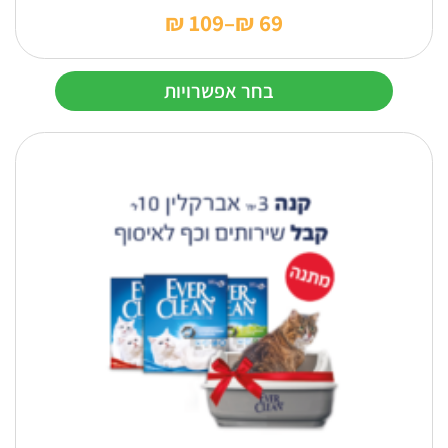
₪
109
–
₪
69
טווח
מחירים:
בחר אפשרויות
עד
למוצר
זה
יש
מספר
סוגים.
ניתן
לבחור
את
האפשרויות
בעמוד
המוצר