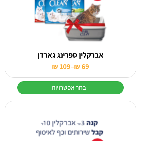
אברקלין ספרינג גארדן
₪
109
–
₪
69
טווח
מחירים:
בחר אפשרויות
עד
למוצר
זה
יש
מספר
סוגים.
ניתן