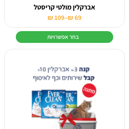
אברקלין מולטי קריסטל
₪
109
–
₪
69
טווח
מחירים:
בחר אפשרויות
עד
למוצר
זה
יש
מספר
סוגים.
ניתן
לבחור
את
האפשרויות
בעמוד
המוצר