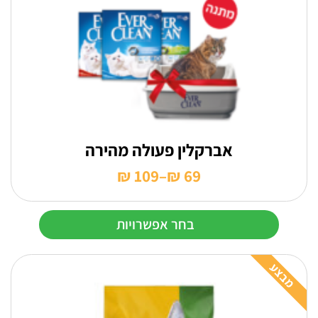
לבחור
את
האפשרויות
בעמוד
המוצר
אברקלין פעולה מהירה
₪
109
–
₪
69
טווח
מחירים:
בחר אפשרויות
עד
למוצר
זה
מבצע
יש
מספר
סוגים.