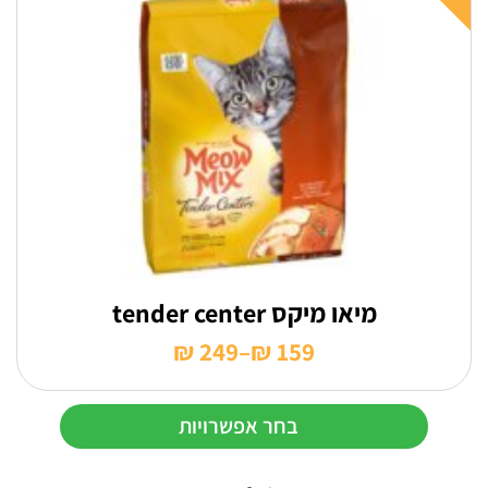
מספר
סוגים.
ניתן
לבחור
את
האפשרויות
בעמוד
המוצר
מיאו מיקס tender center
₪
249
–
₪
159
טווח
מחירים:
בחר אפשרויות
עד
למוצר
זה