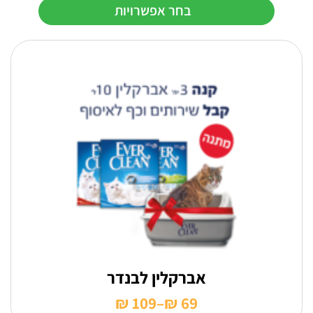
בחר אפשרויות
עד
למוצר
זה
יש
מספר
סוגים.
ניתן
לבחור
את
האפשרויות
בעמוד
המוצר
אברקלין לבנדר
₪
109
–
₪
69
טווח