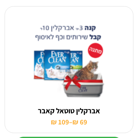
עד
למוצר
זה
יש
מספר
סוגים.
ניתן
לבחור
את
האפשרויות
בעמוד
המוצר
אברקלין טוטאל קאבר
₪
109
–
₪
69
טווח
מחירים: