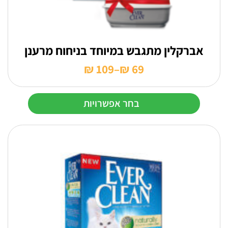
אברקלין מתגבש במיוחד בניחוח מרענן
₪
109
–
₪
69
טווח
מחירים:
בחר אפשרויות
עד
למוצר
זה
יש
מספר
סוגים.
ניתן
לבחור
את
האפשרויות