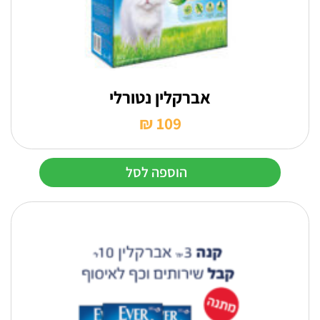
בעמוד
המוצר
אברקלין נטורלי
₪
109
הוספה לסל