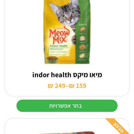
ניתן
לבחור
את
האפשרויות
בעמוד
המוצר
מיאו מיקס indor health
₪
249
–
₪
159
טווח
מחירים:
בחר אפשרויות
עד
למוצר
זה
מבצע
יש