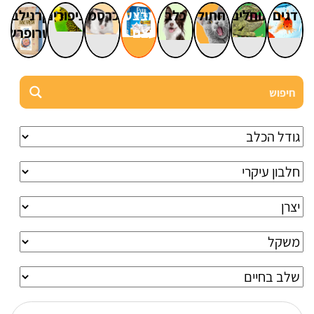
דגים
זוחלים
חתול
כלב
מבצעי
מכרסמים
ציפורים
קרנילב
עצם
טרופרש