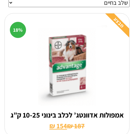
מבצע
18%
אמפולות אדוונטג’ לכלב בינוני 10-25 ק”ג
₪
154
₪
187
המחיר
המחיר