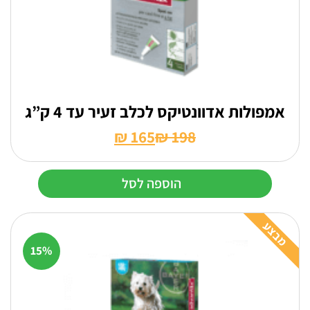
אמפולות אדוונטיקס לכלב זעיר עד 4 ק”ג
₪
165
₪
198
המחיר
המחיר
הנוכחי
המקורי
הוספה לסל
היה:
הוא:
₪ 198.
₪ 165.
מבצע
15%