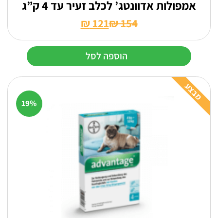
אמפולות אדוונטג’ לכלב זעיר עד 4 ק”ג
₪
121
₪
154
המחיר
המחיר
הנוכחי
המקורי
הוספה לסל
היה:
הוא:
₪ 154.
₪ 121.
מבצע
19%