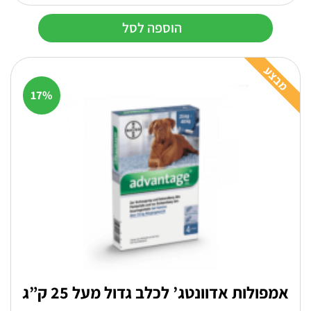
הנוכחי
המקורי
הוספה לסל
היה:
הוא:
₪ 187.
₪ 154.
מבצע
17%
אמפולות אדוונטג’ לכלב גדול מעל 25 ק”ג