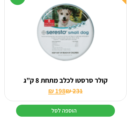
קולר סרסטו לכלב מתחת 8 ק”ג
₪
198
₪
231
המחיר
המחיר
הנוכחי
המקורי
הוספה לסל
היה:
הוא:
₪ 231.
₪ 198.