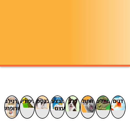
דגים
זוחלים
חתול
כלב
מבצעי
מכרסמים
ציפורים
קרנילב
עצם
טרופרש