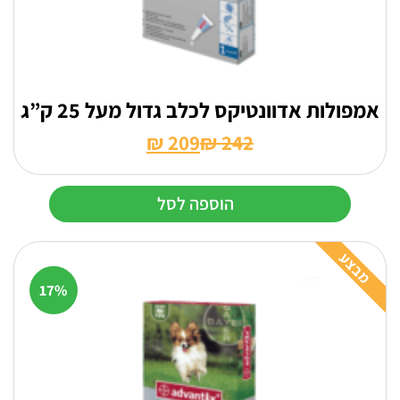
אמפולות אדוונטיקס לכלב גדול מעל 25 ק”ג
₪
209
₪
242
המחיר
המחיר
הנוכחי
המקורי
הוספה לסל
היה:
הוא:
₪ 242.
₪ 209.
מבצע
17%