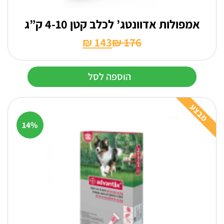
אמפולות אדוונטג’ לכלב קטן 4-10 ק”ג
₪
143
₪
176
המחיר
המחיר
הנוכחי
המקורי
הוספה לסל
היה:
הוא:
₪ 176.
₪ 143.
מבצע
14%