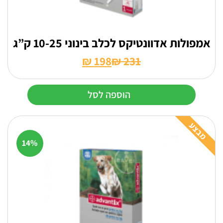
אמפולות אדוונטיקס לכלב בינוני 10-25 ק”ג
₪
198
₪
231
המחיר
המחיר
הנוכחי
המקורי
הוספה לסל
היה:
הוא:
₪ 231.
₪ 198.
מבצע
14%