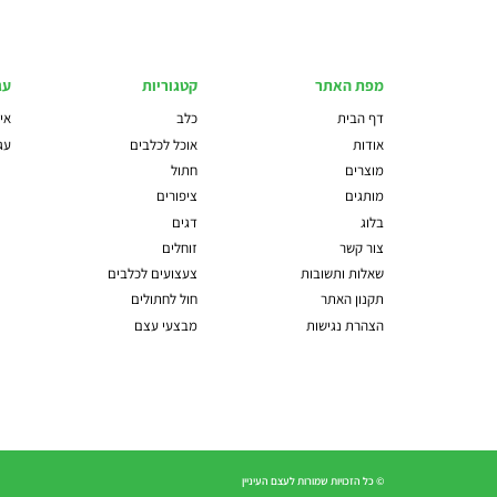
מפת האתר
קטגוריות
עג
דף הבית
כלב
איז
אודות
אוכל לכלבים
עג
מוצרים
חתול
מותגים
ציפורים
בלוג
דגים
צור קשר
זוחלים
שאלות ותשובות
צעצועים לכלבים
תקנון האתר
חול לחתולים
הצהרת נגישות
מבצעי עצם
© כל הזכויות שמורות לעצם העיניין