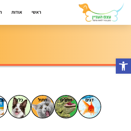
ראשי
אודות
ח
פתח סרגל נגישות
דגים
זוחלים
חתול
כלב
מבצ