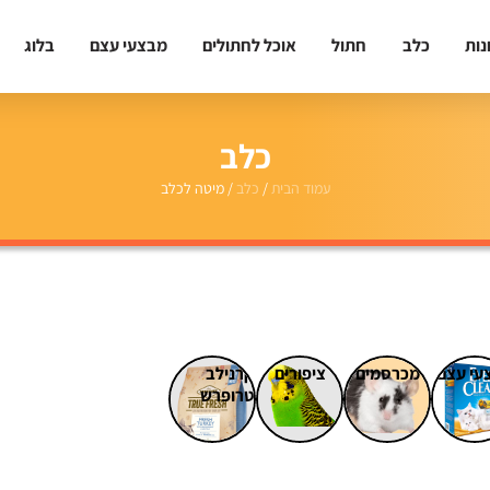
נות
כלב
חתול
אוכל לחתולים
מבצעי עצם
בלוג
כלב
עמוד הבית
/
כלב
/ מיטה לכלב
עי עצם
מכרסמים
ציפורים
קרנילב
טרופרש