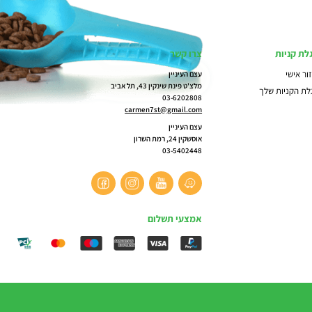
לת קניות
צרו קשר
ור אישי
עצם העיניין
מלצ'ט פינת שינקין 43, תל אביב
לת הקניות שלך
03-6202808
carmen7st@gmail.com
עצם העיניין
אוסשקין 24, רמת השרון
03-5402448
אמצעי תשלום