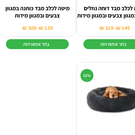
לכלב מבד דוחה נוזלים
מיטה לכלב מבד כותנה במגוון
מגוון צבעים ובמגוון מידות
צבעים ובמגוון מידות
₪
309
–
₪
139
₪
319
–
₪
149
טווח
טווח
מחירים:
מחירים:
בחר אפשרויות
בחר אפשרויות
עד
עד
למוצר
זה
יש
מספר
12%
סוגים.
ניתן
לבחור
את
האפשרויות
בעמוד
המוצר