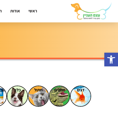
ראשי
אודות
ח
פתח סרגל נגישות
דגים
זוחלים
חתול
כלב
מבצ