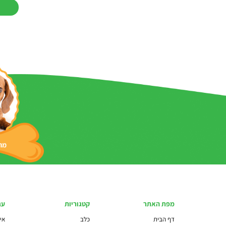
מפת האתר
קטגוריות
עג
דף הבית
כלב
איז