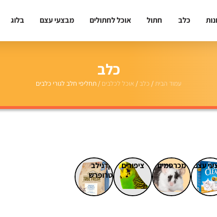
נות
כלב
חתול
אוכל לחתולים
מבצעי עצם
בלוג
כלב
עמוד הבית
/
כלב
/
אוכל לכלבים
/ תחליפי חלב לגורי כלבים
עי עצם
מכרסמים
ציפורים
קרנילב
טרופרש