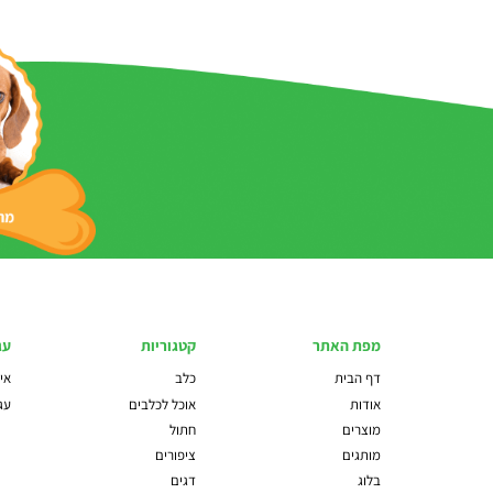
מפת האתר
קטגוריות
עג
דף הבית
כלב
איז
אודות
אוכל לכלבים
עג
מוצרים
חתול
מותגים
ציפורים
בלוג
דגים