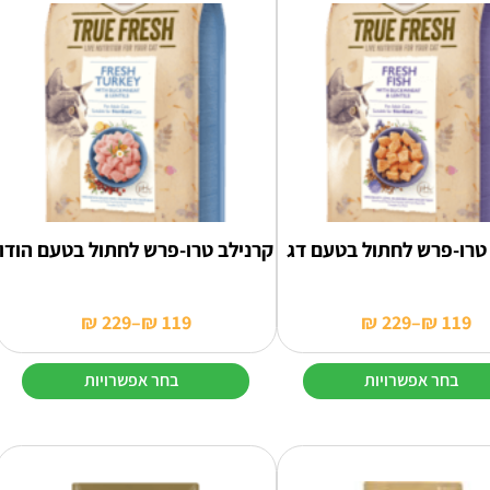
טרו-פרש לחתול בטעם דג
קרנילב טרו-פרש לחתול בטעם הודו
₪
229
–
₪
119
₪
229
–
₪
119
טווח
טווח
מחירים:
מחירים:
בחר אפשרויות
בחר אפשרויות
עד
עד
למוצר
זה
יש
מספר