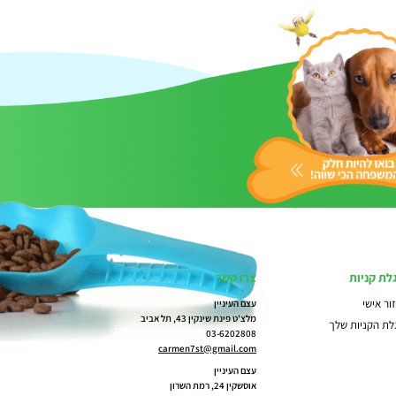
לת קניות
צרו קשר
ור אישי
עצם העיניין
מלצ'ט פינת שינקין 43, תל אביב
לת הקניות שלך
03-6202808
carmen7st@gmail.com
עצם העיניין
אוסשקין 24, רמת השרון