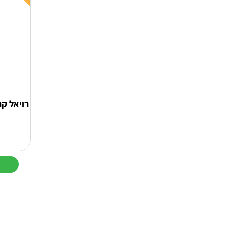
רויאל קנין