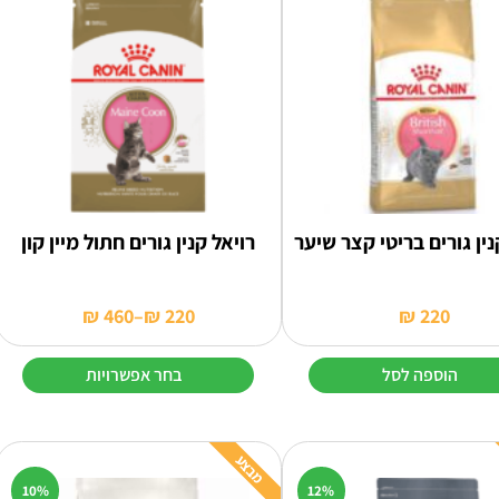
סוגים.
ניתן
לבחור
את
האפשרויות
בעמוד
המוצר
נין גורים בריטי קצר שיער
רויאל קנין גורים חתול מיין קון
₪
460
–
₪
220
₪
220
טווח
מחירים:
הוספה לסל
בחר אפשרויות
עד
למוצר
זה
יש
מבצע
מספר
10%
12%
סוגים.