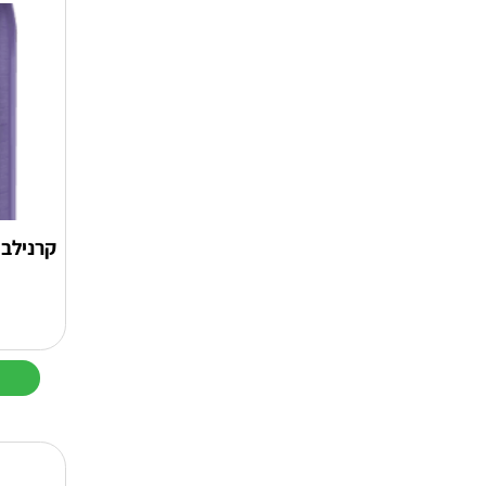
קרנילב 
למוצר
זה
יש
מספר