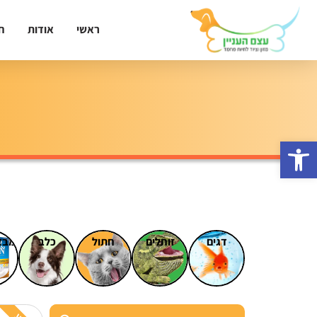
ראשי
אודות
ח
פתח סרגל נגישות
דגים
זוחלים
חתול
כלב
מבצ