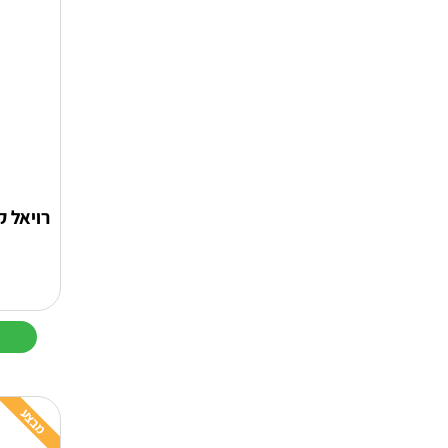
סוגים.
ניתן
לבחור
את
האפשרויות
בעמוד
המוצר
רויאל ק
מבצע