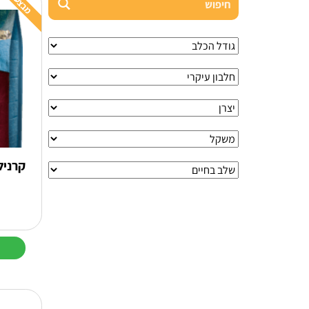
מבצע
קרניל