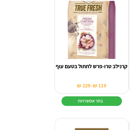
קרנילב טרו-פרש לחתול בטעם עוף
₪
229
–
₪
119
טווח
מחירים:
בחר אפשרויות
עד
למוצר
זה
יש
מספר