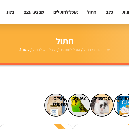
נות
כלב
חתול
אוכל לחתולים
מבצעי עצם
בלוג
חתול
עמוד הבית
/
חתול
/
אוכל לחתולים
/
אוכל יבש לחתול
/ עמוד 5
עי עצם
מכרסמים
ציפורים
קרנילב
טרופרש