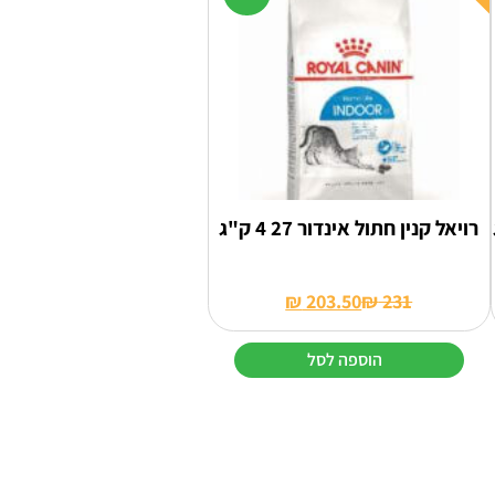
ניתן
לבחור
את
האפשרויות
בעמוד
המוצר
רויאל קנין חתול אינדור 27 4 ק"ג
₪
203.50
₪
231
המחיר
המחיר
הנוכחי
המקורי
הוספה לסל
היה:
הוא:
₪ 231.
₪ 203.50.