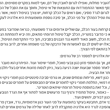
להעביר מחלות, ואפילו לגרום לאובדן של דם, ואף למוות במקרים מסוימים. ה
כסף מאשר ההתמודדות עם התוצאות של אי טיפול, וחוסך גם את הסבל של הכל
לגרום לגרד מסיבי, ואם רואים על הכלב קרחות, יש צורך בטיפול רפואי, אשר ב
ת טפיל המהלך על פני הכלב, אך סיבה נוספת ומשמעותית היא אלרגיה לעקי
קרחות בעור הכלב, עם שוליים אדומים וגרד משמעותי, כנראה שמדובר בפטר
כי מדובר בפטריה, הכלב יקבל טיפול תרופתי מתאים, וזה יביא להפחתת הגרד
 הכלב, חשוב מאוד לחטא נגד הנבגים בסביבה, תוך כדי התקדמות הטיפול, 
אלו יש לשים לב גם לאפשרות של הדבקה של בני משפחה אחרים, לרוב גורים ש
ל בהתאם לפי הצורך.
יות אלרגיים למספר רב של גורמים:
ן, אך גם תוספי מזון כגון צבעי מאכל, חומרי שימור ועוד. הפיתרון הוא מעבר 
 לאחר מספר שבועות ישנה רגיעה בעור, ניתן לנסות מזונות אחרים בעלי חלבון 
ותר את הבעיה.
גון דשא, פריחות וצמחים שונים, או גורמי סביבה סינטטיים כגון חומרי ניקוי ו
 רפואי, החלפת חומרי ניקוי לחומרים אחרים המבוססים על חומרים טבעיים כג
 וכל זאת בתוספת טיפול תרופתי שיתאים הוטרינר.
– כאמור, טיפול מתמיד ורציף נגד פרעושים אמור לפתור אף את הגרד הנובע
ון דבורים, יתושים ועוד.
י אדם, תתבטא בעיקר בתופעות על פני העור כגון אדמומיות, גרד, אובדן פרווה
שהסיבה לגרד היא אלרגיה מתקבלת לרוב לאחר שלילה של גורמים אחרים לגרד