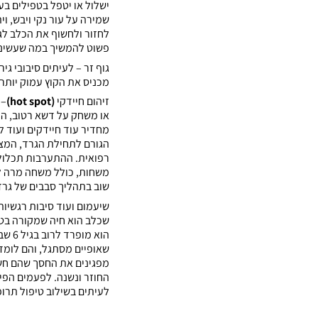
ישלול או יטפל בטפילים בע
שמירה על עור נקי ויבש, ו
לחזור ולחשוף את הכלב לג
פשוט להמשיך במה שעשינו 
גוף זר – לעיתים סיבובי ג
מכניס את הקוץ עמוק יותר 
זיהום חיידקי
(hot spot)
– 
או משחק על דשא רטוב, הל
מחדיר עוד חיידקים ועוד ל
הגורם לתחילת הגרד, המצ
רפואית. ההתערבות תכלול 
משחות, כולל משחה מרה למ
שוב בתהליך סבבים של גרד
שיעמום ועוד סיבות רגשיות
שכלב הוא חיה שמקורה בטבע
הוא 
שאופיים מסתגל, והם לומ
מפגינים את החסך שהם חשים
החוזר ונשנה. לפעמים הפית
לעיתים בשילוב טיפול תרופ