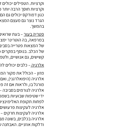
וקרציות. הטפילים יכולים 
וקרציות חוסך הרבה יותר 
כגון דמודקס יכולים גם הם 
הגרד נוצר גם מעצם המצאו
בהמשך.
פטריה בעור
– בעת שרואים 
במרפאה, בה הוטרינר ימצא 
של המצאות פטרייה בסביבת
של הכלב. בנוסף במקרים כ
קשישים, גם אנושיים, ולטפ
אלרגיה
– כלבים יכולים לה
מזון – הכולל את מקור המזו
אלרגיה (היפואלרגני), ואם
מורגל בו, ולראות אם זה פ
אלרגיה לגורמים בסביבה – כ
ידי שטיפות שבועיות בשמפו
לפחות תקופת האלימינציה,
אלרגיה לעקיצות פרעושים 
אלרגיה לעקיצות חרקים – כג
אלרגיה בכלבים, בשונה מבנ
ודלקות אוזניים. האבחנה 