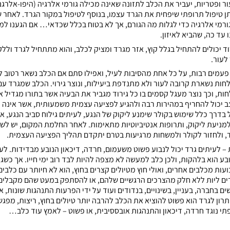
ור ופטריות, יעביר את הכלב לתזונה שאינה מכילה גורמי אלרגיה (היפו-אלרגני
יתן טיפול תרופתי שיפחית את הגרד עצמו, בנוסף לטיפול במקור הגרד. לאחר ש
ורמי אלרגיה כדי לגלות מה הגורם, אך לא בטוח בכלל שכדאי… אם הגענו למצ
עד כה, שהביא לאיזון.
ירוד יכולים להתחיל בגלל קוץ, אזר מגרד ומציק לכלב, והוא מתתחיל לגרד ולל
לעור.
פעמים רבות, על כל אחת מהסיבות לעיל, ואפילו סתם אם הכלב נשאר רטוב לא
חות נשארת קרובה לעור ולא מתנדפת ביעילות, ונוצר גירוי. הכלב שמגרד עם
חות, וכך נוצר מעגל קסמים בו כל גירוד מגביר את הבעיה אשר בתורו מגדיל א
ב יכול להחריף במהירות רבה ולהגיע לפציעה עצמית משמעותית, אשר אינה
בדרך כלל שימוש בקולר שימנע ליקוק של הנגע, לעיתים גילוח סביב הנגע, א
ניעת ליקוק, ותרופות אנטיביוטיות מתאימות. לאחר החלמת המקום, יש לש
, ולחזור לקולר ולמשחות מרגיעות בטרם יתקדם תהליך הפציעה העצמית.
 – לעיתים גרד יכול לנבוע פשוט משעמום, חרדה, דיכאון הנובע מבדידות. לע
 הוא בלהקות, ולכן כלב למעשה לא מצפה להיות לבד רוב ימי חייו. אך כשגו
מופרד לרוב בגיל 6 שבועות מכלבים אחרים, ואולי חוץ מטיולים קצרים בחוץ, הוא לא חיותר עם כ
דים ליות ללא חלק מהצרכים הרגשיים שלהם, או להסתפק במעט שהם מקבלים
 בחברה, בעניין, בשינויים, בנדודים ועוד על ידי הפרעות התנהגות שונות, 
רון לגרד הוא פשוט להוציא את הכלב להרבה יותר טיולים בחוץ, ריצות, מפגש
תי נוגד חרדה, דיכאון והתנהגות אובססיבית, או פשוט – לאמץ עוד כלב…