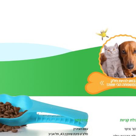
לת קניות
צרו קשר
ור אישי
עצם העיניין
מלצ'ט פינת שינקין 43, תל אביב