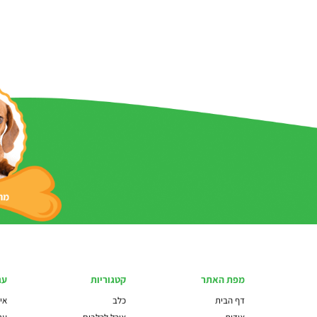
מפת האתר
קטגוריות
עג
דף הבית
כלב
איז